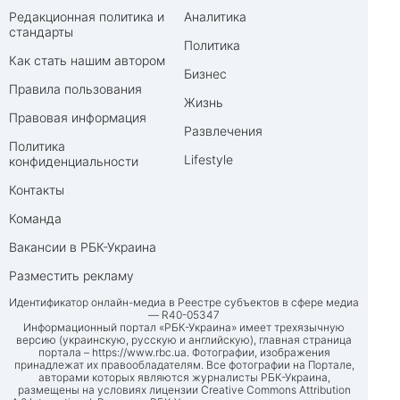
Редакционная политика и
Аналитика
стандарты
Политика
Как стать нашим автором
Бизнес
Правила пользования
Жизнь
Правовая информация
Развлечения
Политика
Lifestyle
конфиденциальности
Контакты
Команда
Вакансии в РБК-Украина
Разместить рекламу
Идентификатор онлайн-медиа в Реестре субъектов в сфере медиа
— R40-05347
Информационный портал «РБК-Украина» имеет трехязычную
версию (украинскую, русскую и английскую), главная страница
портала –
https://www.rbc.ua
. Фотографии, изображения
принадлежат их правообладателям. Все фотографии на Портале,
авторами которых являются журналисты РБК-Украина,
размещены на условиях лицензии Creative Commons Attribution