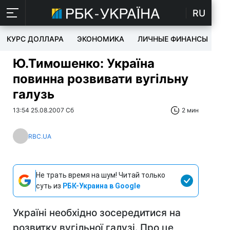
RU
КУРС ДОЛЛАРА
ЭКОНОМИКА
ЛИЧНЫЕ ФИНАНСЫ
T
Ю.Тимошенко: Україна
повинна розвивати вугільну
галузь
13:54 25.08.2007 Сб
2 мин
RBC.UA
Не трать время на шум! Читай только
суть из
РБК-Украина в Google
Україні необхідно зосередитися на
розвитку вугільної галузі. Про це