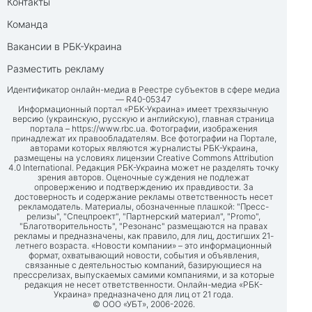
Контакты
Команда
Вакансии в РБК-Украина
Разместить рекламу
Идентификатор онлайн-медиа в Реестре субъектов в сфере медиа
— R40-05347
Информационный портал «РБК-Украина» имеет трехязычную
версию (украинскую, русскую и английскую), главная страница
портала –
https://www.rbc.ua
. Фотографии, изображения
принадлежат их правообладателям. Все фотографии на Портале,
авторами которых являются журналисты РБК-Украина,
размещены на условиях лицензии Creative Commons Attribution
4.0 International. Редакция РБК-Украина может не разделять точку
зрения авторов. Оценочные суждения не подлежат
опровержению и подтверждению их правдивости. За
достоверность и содержание рекламы ответственность несет
рекламодатель. Материалы, обозначенные плашкой: "Пресс-
релизы", "Спецпроект", "Партнерский материал", "Promo",
"Благотворительность", "Резонанс" размещаются на правах
рекламы и предназначены, как правило, для лиц, достигших 21-
летнего возраста. «Новости компании» – это информационный
формат, охватывающий новости, события и объявления,
связанные с деятельностью компаний, базирующиеся на
прессрелизах, выпускаемых самими компаниями, и за которые
редакция не несет ответственности. Онлайн-медиа «РБК-
Украина» предназначено для лиц от 21 года.
© ООО «УБТ», 2006-2026.