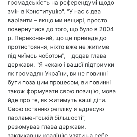
громадськість на референдумі щодо
змін в Конституцію". "У нас є два
варіанти – якщо ми нещирі, просто
повернутися до того, що було в 2004
р. Переконаний, що це приведе до
протистояння, ніхто вже не житиме
під чиїмсь чоботом", – додав глава
держави. "Я чекаю і вашої підтримки
як громадян України, ви не повинні
бути поза цим процесом, ви повинні
також формувати свою позицію, мова
йде про те, як житимуть ваші діти.
Свою останню репліку я адресую
парламентській більшості", -
резюмував глава держави,
закликавши коаліцію узяти на себе