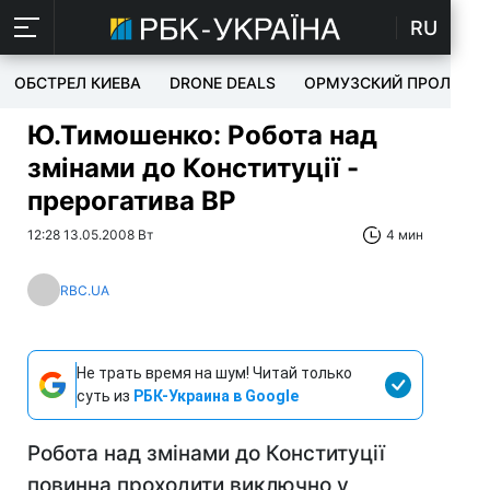
RU
ОБСТРЕЛ КИЕВА
DRONE DEALS
ОРМУЗСКИЙ ПРОЛИВ
Ю.Тимошенко: Робота над
змінами до Конституції -
прерогатива ВР
12:28 13.05.2008 Вт
4 мин
RBC.UA
Не трать время на шум! Читай только
суть из
РБК-Украина в Google
Робота над змінами до Конституції
повинна проходити виключно у