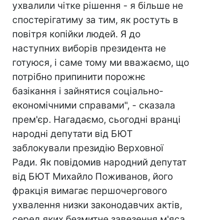
ухвалили чітке рішення - я більше не
спостерігатиму за тим, як ростуть в
повітря копійки людей. Я до
наступних виборів президента не
готуюся, і саме тому ми вважаємо, що
потрібно припинити порожнє
базікання і зайнятися соціально-
економічними справами", - сказала
прем'єр. Нагадаємо, сьогодні вранці
народні депутати від БЮТ
заблокували президію Верховної
Ради. Як повідомив народний депутат
від БЮТ Михайло Поживанов, його
фракція вимагає першочергового
ухвалення низки законодавчих актів,
серед яких безмитне завезення м'яса