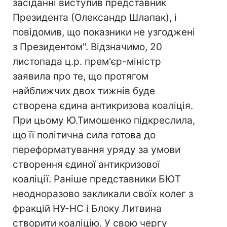
засіданні виступив представник
Президента (Олександр Шлапак), і
повідомив, що показники не узгоджені
з Президентом". Відзначимо, 20
листопада ц.р. прем'єр-міністр
заявила про те, що протягом
найближчих двох тижнів буде
створена єдина антикризова коаліція.
При цьому Ю.Тимошенко підкреслила,
що її політична сила готова до
переформатування уряду за умови
створення єдиної антикризової
коаліції. Раніше представники БЮТ
неодноразово закликали своїх колег з
фракцій НУ-НС і Блоку Литвина
створити коаліцію. У свою чергу