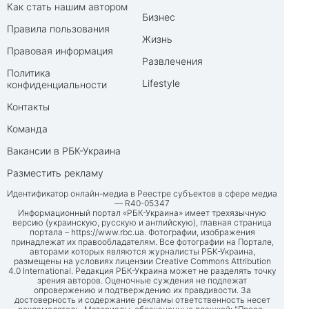
Как стать нашим автором
Бизнес
Правила пользования
Жизнь
Правовая информация
Развлечения
Политика
Lifestyle
конфиденциальности
Контакты
Команда
Вакансии в РБК-Украина
Разместить рекламу
Идентификатор онлайн-медиа в Реестре субъектов в сфере медиа
— R40-05347
Информационный портал «РБК-Украина» имеет трехязычную
версию (украинскую, русскую и английскую), главная страница
портала –
https://www.rbc.ua
. Фотографии, изображения
принадлежат их правообладателям. Все фотографии на Портале,
авторами которых являются журналисты РБК-Украина,
размещены на условиях лицензии Creative Commons Attribution
4.0 International. Редакция РБК-Украина может не разделять точку
зрения авторов. Оценочные суждения не подлежат
опровержению и подтверждению их правдивости. За
достоверность и содержание рекламы ответственность несет