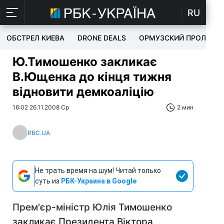
RU
ОБСТРЕЛ КИЕВА
DRONE DEALS
ОРМУЗСКИЙ ПРОЛИВ
Ю.Тимошенко закликає
В.Ющенка до кінця тижня
відновити демкоаліцію
16:02 26.11.2008 Ср
2 мин
RBC.UA
Не трать время на шум! Читай только
суть из
РБК-Украина в Google
Прем'єр-міністр Юлія Тимошенко
закликає Президента Віктора