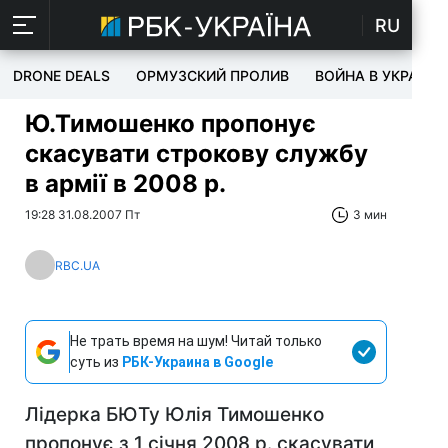
RU
DRONE DEALS
ОРМУЗСКИЙ ПРОЛИВ
ВОЙНА В УКРАИНЕ
Ю.Тимошенко пропонує
скасувати строкову службу
в армії в 2008 р.
19:28 31.08.2007 Пт
3 мин
RBC.UA
Не трать время на шум! Читай только
суть из
РБК-Украина в Google
Лідерка БЮТу Юлія Тимошенко
пропонує з 1 січня 2008 р. скасувати