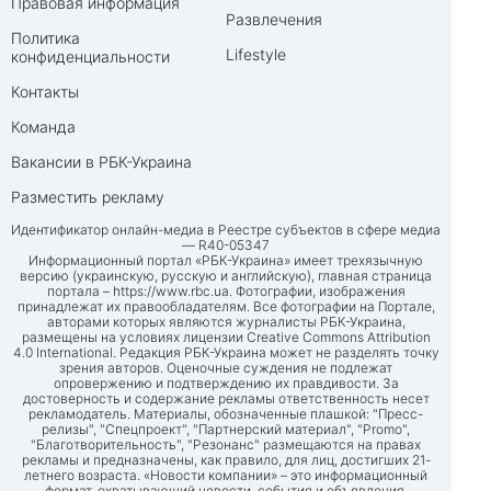
Правовая информация
Развлечения
Политика
Lifestyle
конфиденциальности
Контакты
Команда
Вакансии в РБК-Украина
Разместить рекламу
Идентификатор онлайн-медиа в Реестре субъектов в сфере медиа
— R40-05347
Информационный портал «РБК-Украина» имеет трехязычную
версию (украинскую, русскую и английскую), главная страница
портала –
https://www.rbc.ua
. Фотографии, изображения
принадлежат их правообладателям. Все фотографии на Портале,
авторами которых являются журналисты РБК-Украина,
размещены на условиях лицензии Creative Commons Attribution
4.0 International. Редакция РБК-Украина может не разделять точку
зрения авторов. Оценочные суждения не подлежат
опровержению и подтверждению их правдивости. За
достоверность и содержание рекламы ответственность несет
рекламодатель. Материалы, обозначенные плашкой: "Пресс-
релизы", "Спецпроект", "Партнерский материал", "Promo",
"Благотворительность", "Резонанс" размещаются на правах
рекламы и предназначены, как правило, для лиц, достигших 21-
летнего возраста. «Новости компании» – это информационный
формат, охватывающий новости, события и объявления,