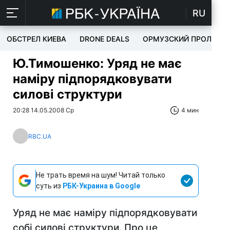
RU
ОБСТРЕЛ КИЕВА
DRONE DEALS
ОРМУЗСКИЙ ПРОЛИВ
Ю.Тимошенко: Уряд не має
наміру підпорядковувати
силові структури
20:28 14.05.2008 Ср
4 мин
RBC.UA
Не трать время на шум! Читай только
суть из
РБК-Украина в Google
Уряд не має наміру підпорядковувати
собі силові структури. Про це