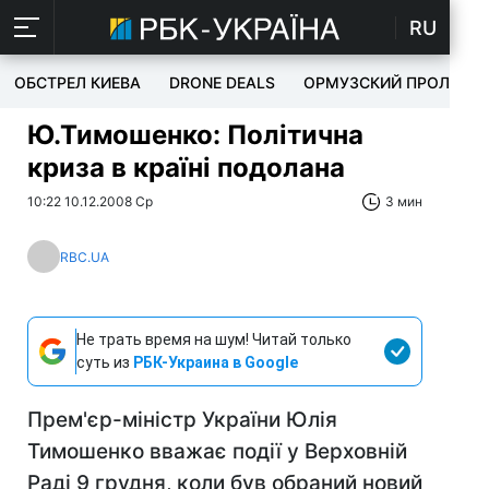
RU
ОБСТРЕЛ КИЕВА
DRONE DEALS
ОРМУЗСКИЙ ПРОЛИВ
Ю.Тимошенко: Політична
криза в країні подолана
10:22 10.12.2008 Ср
3 мин
RBC.UA
Не трать время на шум! Читай только
суть из
РБК-Украина в Google
Прем'єр-міністр України Юлія
Тимошенко вважає події у Верховній
Раді 9 грудня, коли був обраний новий