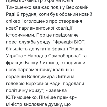
Прем'єр-міністр України Юлія
Тимошенко вважає події у Верховній
Раді 9 грудня, коли був обраний новий
спікер і оголошено про створення
нової парламентської коаліції,
історичними. Про це повідомляє
прес-служба уряду. "Фракція БЮТ,
більшість депутатів фракції "Наша
Україна - Народна Самооборона" та
фракція Блоку Литвина, створивши
нову парламентську коаліцію і
обравши Володимира Литвина
головою Верховної Ради, подолали
політичну кризу", - заявила
Ю.Тимошенко. Пізніше прем'єр-
міністр висловила думку, що