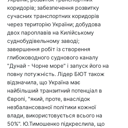
коридорів; забезпечення розвитку
сучасних транспортних коридорів
через територію України; добудова
двох пароплавів на Килійському
суднобудівельному заводі;
завершення робіт із створення
глибоководного суднового каналу
"Дунай - Чорне море" і запуск його на
повну потужність. Лідер БЮТ також
відзначила, що Україна має
найбільший транзитний потенціал в
Європі, "який, проте, внаслідок
незбалансованої політики кожної
влади, використовується всього на
50%". Ю.Тимошенко підкреслила, що