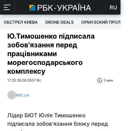
RU
ОБСТРЕЛ КИЕВА
DRONE DEALS
ОРМУЗСКИЙ ПРОЛИВ
Ю.Тимошенко підписала
зобов'язання перед
працівниками
морегосподарського
комплексу
17:25 26.08.2007 Вс
2 мин
RBC.UA
Лідер БЮТ Юлія Тимошенко
підписала зобов'язання блоку перед