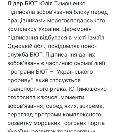
Лідер БЮТ Юлія Тимошенко
підписала зобов'язання блоку перед
працівниками морегосподарського
комплексу України. Церемонія
підписання відбулася в місті Ізмаїл
Одеській обл., повідомляє прес-
служба БЮТ. Підписання даних
зобов'язань є частиною сьомої лінії
програми БЮТ – "Українського
прориву", який стосується
транспортного ривка. Ю.Тимошенко
оголосила ключові моменти
зобов'язання, серед яких, зокрема,
перегляд програми комплексного
розвитку морських торгових портів
України; розвиток транспортних