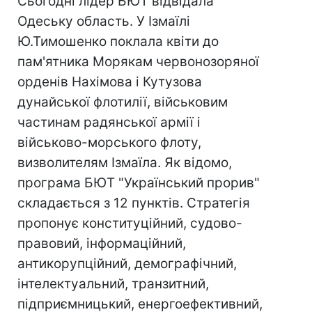
Сьогодні лідер БЮТ відвідала
Одеську область. У Ізмаїлі
Ю.Тимошенко поклала квіти до
пам'ятника Морякам червонозоряної
орденів Нахімова і Кутузова
дунайської флотилії, військовим
частинам радянської армії і
військово-морського флоту,
визволителям Ізмаїла. Як відомо,
програма БЮТ "Український прорив"
складається з 12 пунктів. Стратегія
пропонує конституційний, судово-
правовий, інформаційний,
антикорупційний, демографічний,
інтелектуальний, транзитний,
підприємницький, енергоефективний,