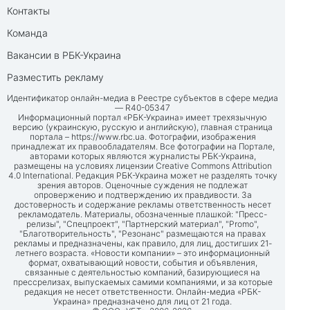
Контакты
Команда
Вакансии в РБК-Украина
Разместить рекламу
Идентификатор онлайн-медиа в Реестре субъектов в сфере медиа
— R40-05347
Информационный портал «РБК-Украина» имеет трехязычную
версию (украинскую, русскую и английскую), главная страница
портала –
https://www.rbc.ua
. Фотографии, изображения
принадлежат их правообладателям. Все фотографии на Портале,
авторами которых являются журналисты РБК-Украина,
размещены на условиях лицензии Creative Commons Attribution
4.0 International. Редакция РБК-Украина может не разделять точку
зрения авторов. Оценочные суждения не подлежат
опровержению и подтверждению их правдивости. За
достоверность и содержание рекламы ответственность несет
рекламодатель. Материалы, обозначенные плашкой: "Пресс-
релизы", "Спецпроект", "Партнерский материал", "Promo",
"Благотворительность", "Резонанс" размещаются на правах
рекламы и предназначены, как правило, для лиц, достигших 21-
летнего возраста. «Новости компании» – это информационный
формат, охватывающий новости, события и объявления,
связанные с деятельностью компаний, базирующиеся на
прессрелизах, выпускаемых самими компаниями, и за которые
редакция не несет ответственности. Онлайн-медиа «РБК-
Украина» предназначено для лиц от 21 года.