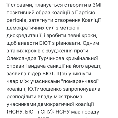
її словами, планується створити в ЗМІ
позитивний образ коаліції з Партією
регіонів, затягнути створення Коаліції
демократичних сил з метою її
дискредитації, і зробити певні кроки,
щоб вивести БЮТ з рівноваги. Одним
з таких кроків є збудження проти
Олександра Турчинова кримінальної
справи і видача санкції на його арешт,
заявила лідер БЮТ. Щоб уникнути
чвар між учасниками "помаранчевої"
коаліції, Ю.Тимошенко запропонувала
розподілити владу між трьома
учасниками демократичної коаліції
(НСНУ, БЮТ і СПУ): НСНУ має посаду