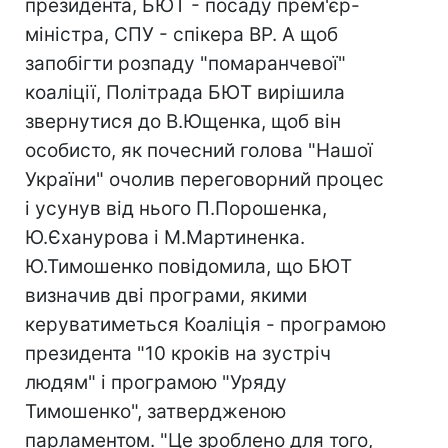
президента, БЮТ - посаду прем'єр-
міністра, СПУ - спікера ВР. А щоб
запобігти розпаду "помаранчевої"
коаліції, Політрада БЮТ вирішила
звернутися до В.Ющенка, щоб він
особисто, як почесний голова "Нашої
України" очолив переговорний процес
і усунув від нього П.Порошенка,
Ю.Єханурова і М.Мартиненка.
Ю.Тимошенко повідомила, що БЮТ
визначив дві програми, якими
керуватиметься Коаліція - програмою
президента "10 кроків на зустріч
людям" і програмою "Уряду
Тимошенко", затвердженою
парламентом. "Це зроблено для того,