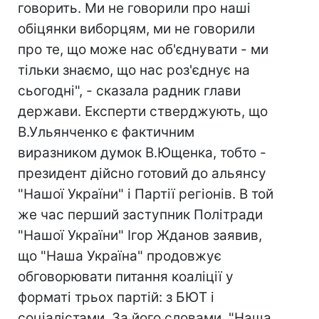
говорить. Ми не говорили про наші
обіцянки виборцям, ми не говорили
про те, що може нас об'єднувати - ми
тільки знаємо, що нас роз'єднує на
сьогодні", - сказала радник глави
держави. Експерти стверджують, що
В.Ульянченко є фактичним
виразником думок В.Ющенка, тобто -
президент дійсно готовий до альянсу
"Нашої України" і Партії регіонів. В той
же час перший заступник Політради
"Нашої України" Ігор Жданов заявив,
що "Наша Україна" продовжує
обговорювати питання коаліції у
форматі трьох партій: з БЮТ і
соціалістами. За його словами, "Наша