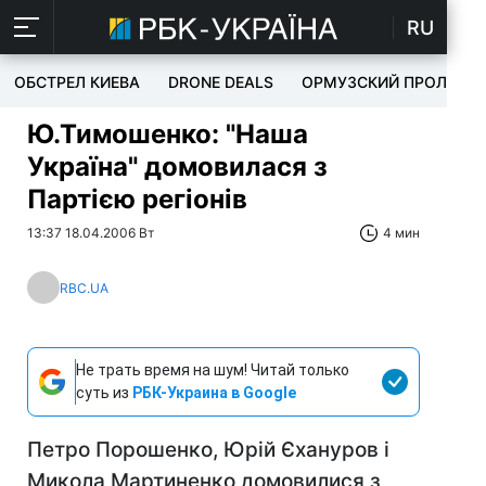
RU
ОБСТРЕЛ КИЕВА
DRONE DEALS
ОРМУЗСКИЙ ПРОЛИВ
Ю.Тимошенко: "Наша
Україна" домовилася з
Партією регіонів
13:37 18.04.2006 Вт
4 мин
RBC.UA
Не трать время на шум! Читай только
суть из
РБК-Украина в Google
Петро Порошенко, Юрій Єхануров і
Микола Мартиненко домовилися з