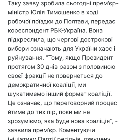
Таку заяву зробила сьогодні прем'єр-
міністр Юлія Тимошенко в ході
робочої поїздки до Полтави, передає
кореспондент РБК-Україна. Вона
підкреслила, що чергові дострокові
вибори означають для України хаос і
руйнування. "Тому, якщо Президент
протягом 30 днів разом з половиною
своєї фракції не повернеться до
демократичної коаліції, ми
шукатимемо інший формат коаліції.
Це означає, що переговорний процес
йтиме до тих пір, поки ми не
зрозуміємо, яка буде нова коаліція", -
заявила прем'єр. Коментуючи
ініціативу Партії регіонів, озвучену