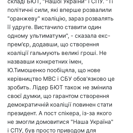
складі БЮТ, "Нашої України" і СПУ. "Ті
політичні сили, які вперше розвалили
"оранжеву" коаліцію, зараз розвалять
її удруге. Вистачило ставити один
одному ультиматуми", - сказала екс-
прем'єр, додавши, що створення
коаліції гальмують великі гроші. Не
назвавши конкретних імен,
Ю.Тимошенко пообіцяла, що нове
керівництво МВС і СБУ обов'язково це
зробить. Лідер БЮТ також не змінила
своєї думки, що гарантом створення
демократичній коаліції повинен стати
президент. А пост спікера, із-за якого
не змогли домовитися "Наша Україна"
і СПУ, був просто приводом для