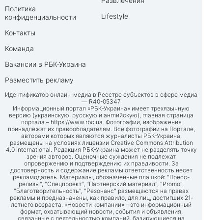
Развлечения
Политика
Lifestyle
конфиденциальности
Контакты
Команда
Вакансии в РБК-Украина
Разместить рекламу
Идентификатор онлайн-медиа в Реестре субъектов в сфере медиа
— R40-05347
Информационный портал «РБК-Украина» имеет трехязычную
версию (украинскую, русскую и английскую), главная страница
портала –
https://www.rbc.ua
. Фотографии, изображения
принадлежат их правообладателям. Все фотографии на Портале,
авторами которых являются журналисты РБК-Украина,
размещены на условиях лицензии Creative Commons Attribution
4.0 International. Редакция РБК-Украина может не разделять точку
зрения авторов. Оценочные суждения не подлежат
опровержению и подтверждению их правдивости. За
достоверность и содержание рекламы ответственность несет
рекламодатель. Материалы, обозначенные плашкой: "Пресс-
релизы", "Спецпроект", "Партнерский материал", "Promo",
"Благотворительность", "Резонанс" размещаются на правах
рекламы и предназначены, как правило, для лиц, достигших 21-
летнего возраста. «Новости компании» – это информационный
формат, охватывающий новости, события и объявления,
связанные с деятельностью компаний, базирующиеся на