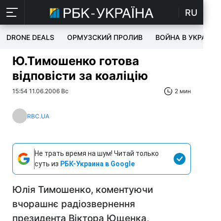
RU
DRONE DEALS
ОРМУЗСКИЙ ПРОЛИВ
ВОЙНА В УКРАИНЕ
Ю.Тимошенко готова
відповісти за коаліцію
15:54 11.06.2006 Вс
2 мин
RBC.UA
Не трать время на шум! Читай только
суть из
РБК-Украина в Google
Юлія Тимошенко, коментуючи
вчорашнє радіозвернення
президента Віктора Ющенка,