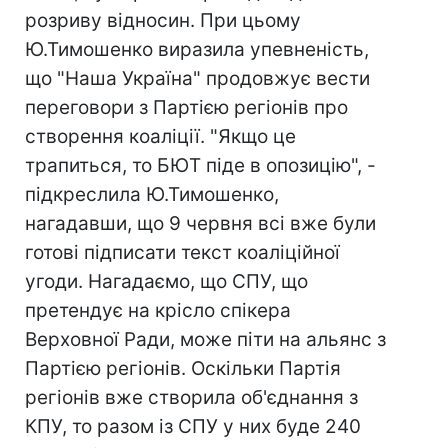
розриву відносин. При цьому
Ю.Тимошенко виразила упевненість,
що "Наша Україна" продовжує вести
переговори з Партією регіонів про
створення коаліції. "Якщо це
трапиться, то БЮТ піде в опозицію", -
підкреслила Ю.Тимошенко,
нагадавши, що 9 червня всі вже були
готові підписати текст коаліційної
угоди. Нагадаємо, що СПУ, що
претендує на крісло спікера
Верховної Ради, може піти на альянс з
Партією регіонів. Оскільки Партія
регіонів вже створила об'єднання з
КПУ, то разом із СПУ у них буде 240