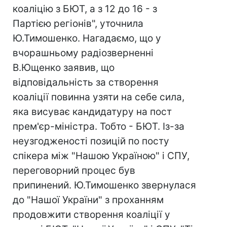
коаліцію з БЮТ, а з 12 до 16 - з
Партією регіонів", уточнила
Ю.Тимошенко. Нагадаємо, що у
вчорашньому радіозверненні
В.Ющенко заявив, що
відповідальність за створення
коаліції повинна узяти на себе сила,
яка висуває кандидатуру на пост
прем'єр-міністра. Тобто - БЮТ. Із-за
неузгодженості позицій по посту
спікера між "Нашою Україною" і СПУ,
переговорний процес був
припинений. Ю.Тимошенко звернулася
до "Нашої України" з проханням
продовжити створення коаліції у