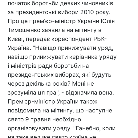
початок боротьби деяких чиновників
за президентські вибори 2010 року.
Про це прем'єр-міністр України Юлія
Тимошенко заявила на мітингу в
Києві, передає кореспондент РБК-
Україна. "Навіщо принижувати уряд,
навіщо принижувати керівника уряду
і міністрів ради боротьби на
президентських виборах, які будуть
через декілька років? Мені не
зрозуміла ця гра", - відзначила вона.
Прем'єр-міністр України також
повідомила на мітингу, що наступне
свято 9 травня необхідно
організовувати уряду. "Ганебно, коли
на таке велике свято країна не