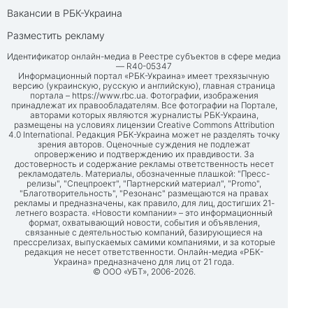
Вакансии в РБК-Украина
Разместить рекламу
Идентификатор онлайн-медиа в Реестре субъектов в сфере медиа
— R40-05347
Информационный портал «РБК-Украина» имеет трехязычную
версию (украинскую, русскую и английскую), главная страница
портала –
https://www.rbc.ua
. Фотографии, изображения
принадлежат их правообладателям. Все фотографии на Портале,
авторами которых являются журналисты РБК-Украина,
размещены на условиях лицензии Creative Commons Attribution
4.0 International. Редакция РБК-Украина может не разделять точку
зрения авторов. Оценочные суждения не подлежат
опровержению и подтверждению их правдивости. За
достоверность и содержание рекламы ответственность несет
рекламодатель. Материалы, обозначенные плашкой: "Пресс-
релизы", "Спецпроект", "Партнерский материал", "Promo",
"Благотворительность", "Резонанс" размещаются на правах
рекламы и предназначены, как правило, для лиц, достигших 21-
летнего возраста. «Новости компании» – это информационный
формат, охватывающий новости, события и объявления,
связанные с деятельностью компаний, базирующиеся на
прессрелизах, выпускаемых самими компаниями, и за которые
редакция не несет ответственности. Онлайн-медиа «РБК-
Украина» предназначено для лиц от 21 года.
© ООО «УБТ», 2006-2026.