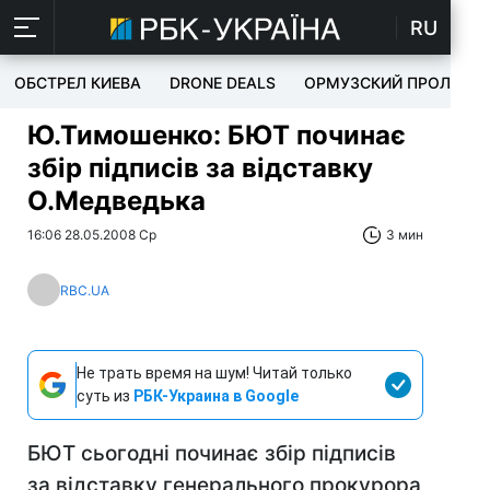
RU
ОБСТРЕЛ КИЕВА
DRONE DEALS
ОРМУЗСКИЙ ПРОЛИВ
Ю.Тимошенко: БЮТ починає
збір підписів за відставку
О.Медведька
16:06 28.05.2008 Ср
3 мин
RBC.UA
Не трать время на шум! Читай только
суть из
РБК-Украина в Google
БЮТ сьогодні починає збір підписів
за відставку генерального прокурора