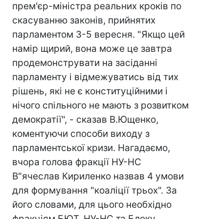
прем'єр-міністра реальних кроків по
скасуванню законів, прийнятих
парламентом 3-5 вересня. "Якщо цей
намір щирий, вона може це завтра
продемонструвати на засіданні
парламенту і відмежуватись від тих
рішень, які не є конституційними і
нічого спільного не мають з розвитком
демократії", - сказав В.Ющенко,
коментуючи способи виходу з
парламентської кризи. Нагадаємо,
вчора голова фракції НУ-НС
В"ячеслав Кириленко назвав 4 умови
для формування "коаліції трьох". За
його словами, для цього необхідно
фракціям БЮТ, НУ-НС та Блоку