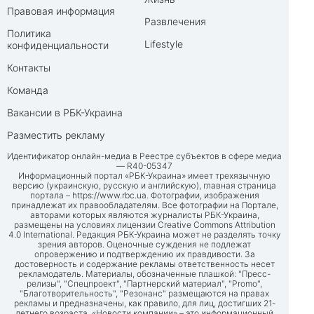
Правовая информация
Развлечения
Политика
Lifestyle
конфиденциальности
Контакты
Команда
Вакансии в РБК-Украина
Разместить рекламу
Идентификатор онлайн-медиа в Реестре субъектов в сфере медиа
— R40-05347
Информационный портал «РБК-Украина» имеет трехязычную
версию (украинскую, русскую и английскую), главная страница
портала –
https://www.rbc.ua
. Фотографии, изображения
принадлежат их правообладателям. Все фотографии на Портале,
авторами которых являются журналисты РБК-Украина,
размещены на условиях лицензии Creative Commons Attribution
4.0 International. Редакция РБК-Украина может не разделять точку
зрения авторов. Оценочные суждения не подлежат
опровержению и подтверждению их правдивости. За
достоверность и содержание рекламы ответственность несет
рекламодатель. Материалы, обозначенные плашкой: "Пресс-
релизы", "Спецпроект", "Партнерский материал", "Promo",
"Благотворительность", "Резонанс" размещаются на правах
рекламы и предназначены, как правило, для лиц, достигших 21-
летнего возраста. «Новости компании» – это информационный