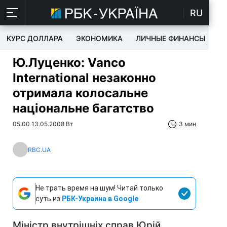
RU
КУРС ДОЛЛАРА
ЭКОНОМИКА
ЛИЧНЫЕ ФИНАНСЫ
T
Ю.Луценко: Vanco
International незаконно
отримала колосальне
національне багатство
05:00 13.05.2008 Вт
3 мин
RBC.UA
Не трать время на шум! Читай только
суть из
РБК-Украина в Google
Міністр внутрішніх справ Юрій