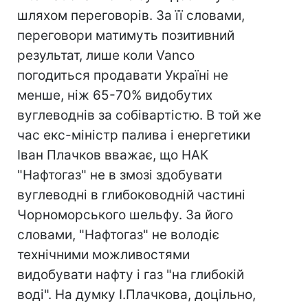
шляхом переговорів. За її словами,
переговори матимуть позитивний
результат, лише коли Vanco
погодиться продавати Україні не
менше, ніж 65-70% видобутих
вуглеводнів за собівартістю. В той же
час екс-міністр палива і енергетики
Іван Плачков вважає, що НАК
"Нафтогаз" не в змозі здобувати
вуглеводні в глибоководній частині
Чорноморського шельфу. За його
словами, "Нафтогаз" не володіє
технічними можливостями
видобувати нафту і газ "на глибокій
воді". На думку І.Плачкова, доцільно,