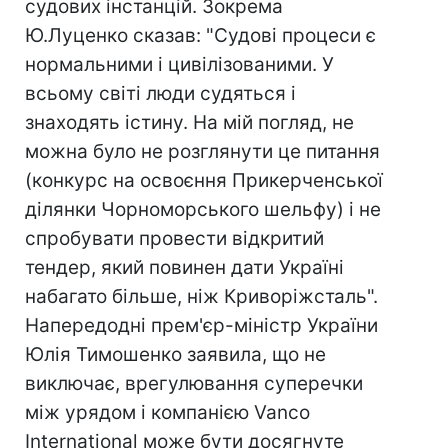
судових інстанцій. Зокрема
Ю.Луценко сказав: "Судові процеси є
нормальними і цивілізованими. У
всьому світі люди судяться і
знаходять істину. На мій погляд, не
можна було не розглянути це питання
(конкурс на освоєння Прикерченської
ділянки Чорноморського шельфу) і не
спробувати провести відкритий
тендер, який повинен дати Україні
набагато більше, ніж Криворіжсталь".
Напередодні прем'єр-міністр України
Юлія Тимошенко заявила, що не
виключає, врегулювання суперечки
між урядом і компанією Vanco
International може бути досягнуте