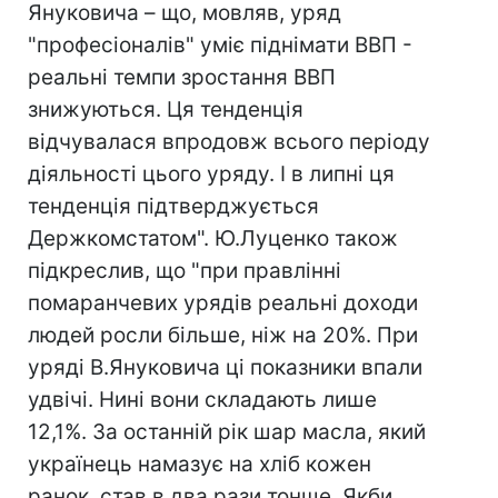
Януковича – що, мовляв, уряд
"професіоналів" уміє піднімати ВВП -
реальні темпи зростання ВВП
знижуються. Ця тенденція
відчувалася впродовж всього періоду
діяльності цього уряду. І в липні ця
тенденція підтверджується
Держкомстатом". Ю.Луценко також
підкреслив, що "при правлінні
помаранчевих урядів реальні доходи
людей росли більше, ніж на 20%. При
уряді В.Януковича ці показники впали
удвічі. Нині вони складають лише
12,1%. За останній рік шар масла, який
українець намазує на хліб кожен
ранок, став в два рази тонше. Якби