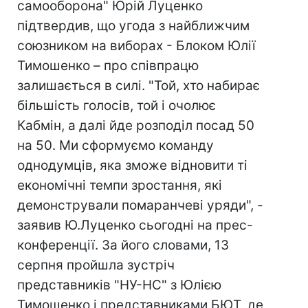
самооборона" Юрій Луценко
підтвердив, що угода з найближчим
союзником на виборах - Блоком Юлії
Тимошенко – про співпрацю
залишається в силі. "Той, хто набирає
більшість голосів, той і очолює
Кабмін, а далі йде розподіл посад 50
на 50. Ми сформуємо команду
однодумців, яка зможе відновити ті
економічні темпи зростання, які
демонстрували помаранчеві уряди", -
заявив Ю.Луценко сьогодні на прес-
конференції. За його словами, 13
серпня пройшла зустріч
представників "НУ-НС" з Юлією
Тимошенко і представниками БЮТ, де