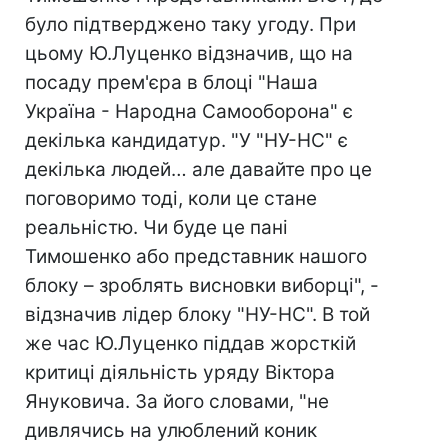
було підтверджено таку угоду. При
цьому Ю.Луценко відзначив, що на
посаду прем'єра в блоці "Наша
Україна - Народна Самооборона" є
декілька кандидатур. "У "НУ-НС" є
декілька людей… але давайте про це
поговоримо тоді, коли це стане
реальністю. Чи буде це пані
Тимошенко або представник нашого
блоку – зроблять висновки виборці", -
відзначив лідер блоку "НУ-НС". В той
же час Ю.Луценко піддав жорсткій
критиці діяльність уряду Віктора
Януковича. За його словами, "не
дивлячись на улюблений коник