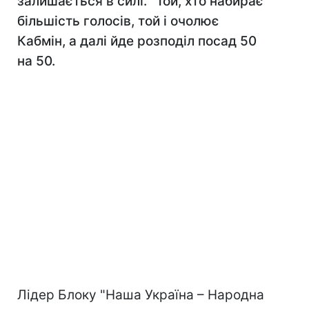
залишається в силі. "Той, хто набирає
більшість голосів, той і очолює
Кабмін, а далі йде розподіл посад 50
на 50.
Лідер Блоку "Наша Україна – Народна