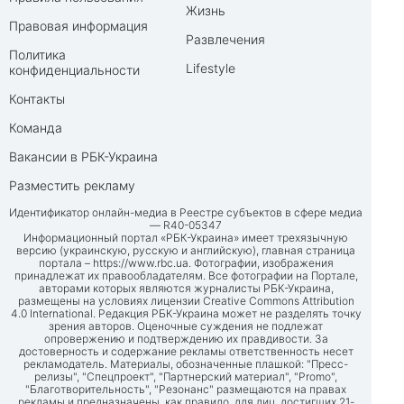
Жизнь
Правовая информация
Развлечения
Политика
Lifestyle
конфиденциальности
Контакты
Команда
Вакансии в РБК-Украина
Разместить рекламу
Идентификатор онлайн-медиа в Реестре субъектов в сфере медиа
— R40-05347
Информационный портал «РБК-Украина» имеет трехязычную
версию (украинскую, русскую и английскую), главная страница
портала –
https://www.rbc.ua
. Фотографии, изображения
принадлежат их правообладателям. Все фотографии на Портале,
авторами которых являются журналисты РБК-Украина,
размещены на условиях лицензии Creative Commons Attribution
4.0 International. Редакция РБК-Украина может не разделять точку
зрения авторов. Оценочные суждения не подлежат
опровержению и подтверждению их правдивости. За
достоверность и содержание рекламы ответственность несет
рекламодатель. Материалы, обозначенные плашкой: "Пресс-
релизы", "Спецпроект", "Партнерский материал", "Promo",
"Благотворительность", "Резонанс" размещаются на правах
рекламы и предназначены, как правило, для лиц, достигших 21-