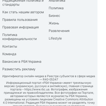
Редакционная политика и
Аналитика
стандарты
Политика
Как стать нашим автором
Бизнес
Правила пользования
Жизнь
Правовая информация
Развлечения
Политика
Lifestyle
конфиденциальности
Контакты
Команда
Вакансии в РБК-Украина
Разместить рекламу
Идентификатор онлайн-медиа в Реестре субъектов в сфере медиа
— R40-05347
Информационный портал «РБК-Украина» имеет трехязычную
версию (украинскую, русскую и английскую), главная страница
портала –
https://www.rbc.ua
. Фотографии, изображения
принадлежат их правообладателям. Все фотографии на Портале,
авторами которых являются журналисты РБК-Украина,
размещены на условиях лицензии Creative Commons Attribution
4.0 International. Редакция РБК-Украина может не разделять точку
зрения авторов. Оценочные суждения не подлежат