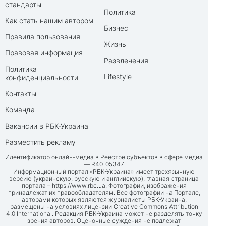
стандарты
Политика
Как стать нашим автором
Бизнес
Правила пользования
Жизнь
Правовая информация
Развлечения
Политика
Lifestyle
конфиденциальности
Контакты
Команда
Вакансии в РБК-Украина
Разместить рекламу
Идентификатор онлайн-медиа в Реестре субъектов в сфере медиа
— R40-05347
Информационный портал «РБК-Украина» имеет трехязычную
версию (украинскую, русскую и английскую), главная страница
портала –
https://www.rbc.ua
. Фотографии, изображения
принадлежат их правообладателям. Все фотографии на Портале,
авторами которых являются журналисты РБК-Украина,
размещены на условиях лицензии Creative Commons Attribution
4.0 International. Редакция РБК-Украина может не разделять точку
зрения авторов. Оценочные суждения не подлежат