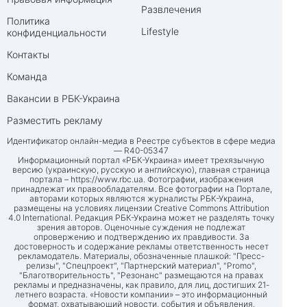
Развлечения
Политика
Lifestyle
конфиденциальности
Контакты
Команда
Вакансии в РБК-Украина
Разместить рекламу
Идентификатор онлайн-медиа в Реестре субъектов в сфере медиа
— R40-05347
Информационный портал «РБК-Украина» имеет трехязычную
версию (украинскую, русскую и английскую), главная страница
портала –
https://www.rbc.ua
. Фотографии, изображения
принадлежат их правообладателям. Все фотографии на Портале,
авторами которых являются журналисты РБК-Украина,
размещены на условиях лицензии Creative Commons Attribution
4.0 International. Редакция РБК-Украина может не разделять точку
зрения авторов. Оценочные суждения не подлежат
опровержению и подтверждению их правдивости. За
достоверность и содержание рекламы ответственность несет
рекламодатель. Материалы, обозначенные плашкой: "Пресс-
релизы", "Спецпроект", "Партнерский материал", "Promo",
"Благотворительность", "Резонанс" размещаются на правах
рекламы и предназначены, как правило, для лиц, достигших 21-
летнего возраста. «Новости компании» – это информационный
формат, охватывающий новости, события и объявления,