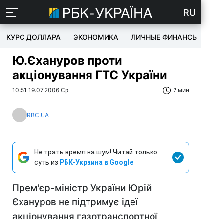
RU
КУРС ДОЛЛАРА
ЭКОНОМИКА
ЛИЧНЫЕ ФИНАНСЫ
T
Ю.Єхануров проти
акціонування ГТС України
10:51 19.07.2006 Ср
2 мин
RBC.UA
Не трать время на шум! Читай только
суть из
РБК-Украина в Google
Прем'єр-міністр України Юрій
Єхануров не підтримує ідеї
акціонування газотранспортної