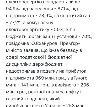
електроенергію складають лише
94,9%: від населення - 87,1%, від
підприємств - 78,9%, за спожитий газ
- 77,1%, а комунальну
електроенергетику - 50%, в т.ч.
бюджетні організації і установи - 70%,
повідомив Ю.Єхануров. Прем'єр-
міністр заявив, що із-за безладу в
сфері податкової і бюджетної
дисципліни держбюджет
недоотримав з податку на прибуток
підприємств 969 млн. грн., з в'їзного
мита - 141 млн. грн., з вивізного - 206
млн. грн., рентної плати за нафту і
газовий конденсат, який
видобувається в Україні, - 253 млн.