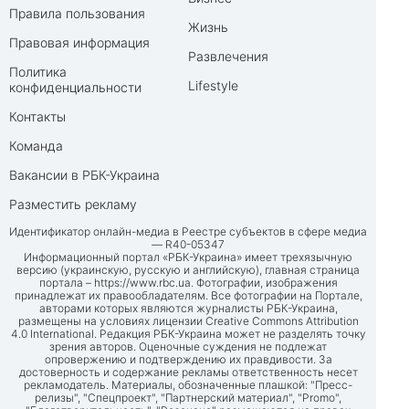
Правила пользования
Жизнь
Правовая информация
Развлечения
Политика
Lifestyle
конфиденциальности
Контакты
Команда
Вакансии в РБК-Украина
Разместить рекламу
Идентификатор онлайн-медиа в Реестре субъектов в сфере медиа
— R40-05347
Информационный портал «РБК-Украина» имеет трехязычную
версию (украинскую, русскую и английскую), главная страница
портала –
https://www.rbc.ua
. Фотографии, изображения
принадлежат их правообладателям. Все фотографии на Портале,
авторами которых являются журналисты РБК-Украина,
размещены на условиях лицензии Creative Commons Attribution
4.0 International. Редакция РБК-Украина может не разделять точку
зрения авторов. Оценочные суждения не подлежат
опровержению и подтверждению их правдивости. За
достоверность и содержание рекламы ответственность несет
рекламодатель. Материалы, обозначенные плашкой: "Пресс-
релизы", "Спецпроект", "Партнерский материал", "Promo",