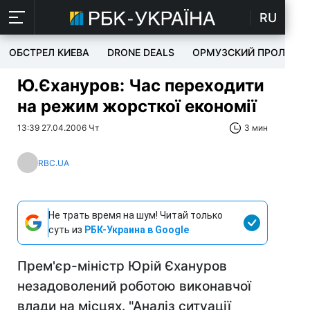
RU
ОБСТРЕЛ КИЕВА
DRONE DEALS
ОРМУЗСКИЙ ПРОЛИВ
Ю.Єхануров: Час переходити
на режим жорсткої економії
13:39 27.04.2006 Чт
3 мин
RBC.UA
Не трать время на шум! Читай только
суть из
РБК-Украина в Google
Прем'єр-міністр Юрій Єхануров
незадоволений роботою виконавчої
влади на місцях. "Аналіз ситуації