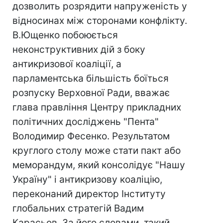
дозволить розрядити напруженість у
відносинах між сторонами конфлікту.
В.Ющенко побоюється
неконструктивних дій з боку
антикризової коаліції, а
парламентська більшість боїться
розпуску Верховної Ради, вважає
глава правління Центру прикладних
політичних досліджень "Пента"
Володимир Фесенко. Результатом
круглого столу може стати пакт або
меморандум, який консолідує "Нашу
Україну" і антикризову коаліцію,
переконаний директор Інституту
глобальних стратегій Вадим
Карасьов. За його словами, такий