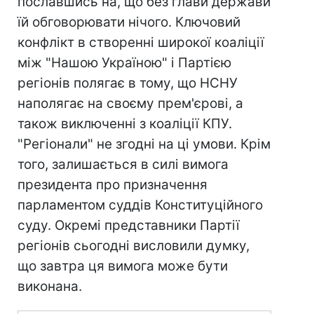
пославшись на, що без глави держави
їй обговорювати нічого. Ключовий
конфлікт в створенні широкої коаліції
між "Нашою Україною" і Партією
регіонів полягає в тому, що НСНУ
наполягає на своєму прем'єрові, а
також виключенні з коаліції КПУ.
"Регіонали" не згодні на ці умови. Крім
того, залишається в силі вимога
президента про призначення
парламентом суддів Конституційного
суду. Окремі представники Партії
регіонів сьогодні висловили думку,
що завтра ця вимога може бути
виконана.