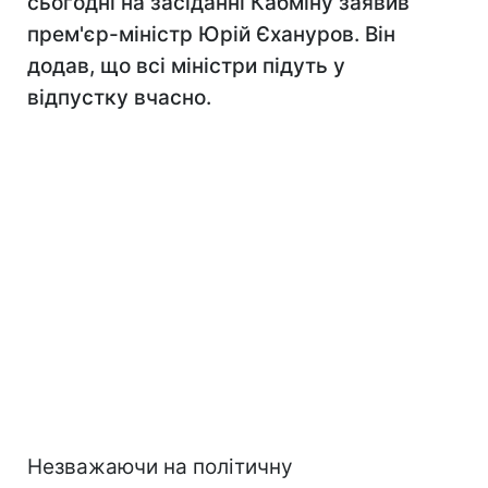
сьогодні на засіданні Кабміну заявив
прем'єр-міністр Юрій Єхануров. Він
додав, що всі міністри підуть у
відпустку вчасно.
Незважаючи на політичну