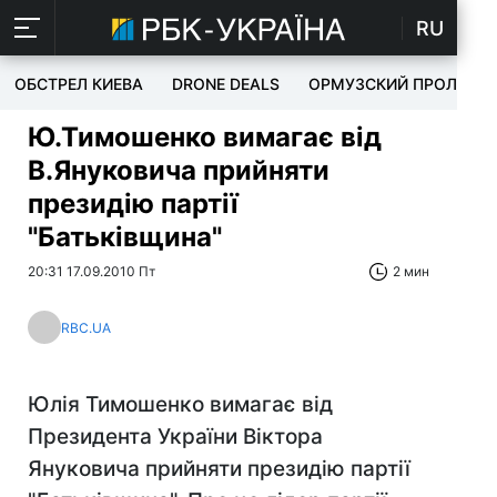
RU
ОБСТРЕЛ КИЕВА
DRONE DEALS
ОРМУЗСКИЙ ПРОЛИВ
Ю.Тимошенко вимагає від
В.Януковича прийняти
президію партії
"Батьківщина"
20:31 17.09.2010 Пт
2 мин
RBC.UA
Юлія Тимошенко вимагає від
Президента України Віктора
Януковича прийняти президію партії