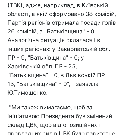
(ТВК), адже, наприклад, в Київській
області, в якій сформовано 38 комісій,
Партія регіонів отримала посади голів
26 комісій, а "Батьківщина" - 0.
Аналогічна ситуація склалася і в
інших регіонах: у Закарпатській обл.
ПР - 9, "Батьківщина" - 0; у
Харківській обл. ПР - 25,
"Батьківщина" - 0, в Львівській ПР -
13, "Батьківщина" - 0", - заявила
Ю.Тимошенко.
"Ми також вимагаємо, щоб за
ініціативою Президента був змінений
склад ЦВК, щоб від опозиційних і
провладних сил в ЦВК було паритетне