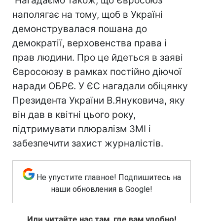
Нагадаємо також, що Євросоюз
наполягає на тому, щоб в Україні
демонструвалася пошана до
демократії, верховенства права і
прав людини. Про це йдеться в заяві
Євросоюзу в рамках постійно діючої
наради ОБРЄ. У ЄС нагадали обіцянку
Президента України В.Януковича, яку
він дав в квітні цього року,
підтримувати плюралізм ЗМІ і
забезпечити захист журналістів.
Не упустите главное! Подпишитесь на
наши обновления в Google!
Или читайте нас там, где вам удобно!