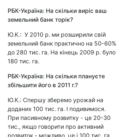
РБК-Україна: На скільки виріс ваш
земельний банк торік?
Ю.К.: У 2010 р. ми розширили свій
земельний банк практично на 50-60%
до 280 тис. га. На кінець 2009 р. було
180 тис. га.
РБК-Україна: На скільки плануєте
збільшити його в 2011 г.?
Ю.К.: Спершу зберемо урожай на
доданих 100 тис. га. І подивимося.
При пасивному розвитку - це 20-30
тис., якщо говорити про активний
розвиток - можливо, це і 100 тис. га.