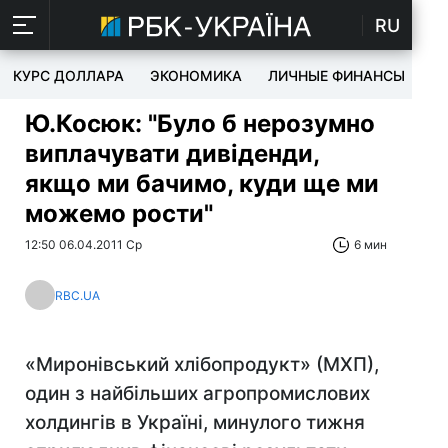
RU
КУРС ДОЛЛАРА
ЭКОНОМИКА
ЛИЧНЫЕ ФИНАНСЫ
T
Ю.Косюк: "Було б нерозумно
виплачувати дивіденди,
якщо ми бачимо, куди ще ми
можемо рости"
12:50 06.04.2011 Ср
6 мин
RBC.UA
«Миронівський хлібопродукт» (МХП),
один з найбільших агропромислових
холдингів в Україні, минулого тижня