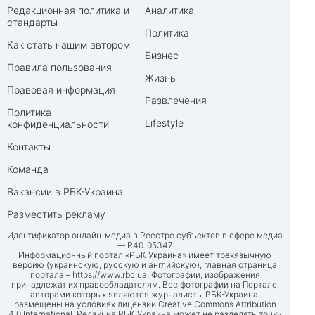
Редакционная политика и
Аналитика
стандарты
Политика
Как стать нашим автором
Бизнес
Правила пользования
Жизнь
Правовая информация
Развлечения
Политика
Lifestyle
конфиденциальности
Контакты
Команда
Вакансии в РБК-Украина
Разместить рекламу
Идентификатор онлайн-медиа в Реестре субъектов в сфере медиа
— R40-05347
Информационный портал «РБК-Украина» имеет трехязычную
версию (украинскую, русскую и английскую), главная страница
портала –
https://www.rbc.ua
. Фотографии, изображения
принадлежат их правообладателям. Все фотографии на Портале,
авторами которых являются журналисты РБК-Украина,
размещены на условиях лицензии Creative Commons Attribution
4.0 International. Редакция РБК-Украина может не разделять точку