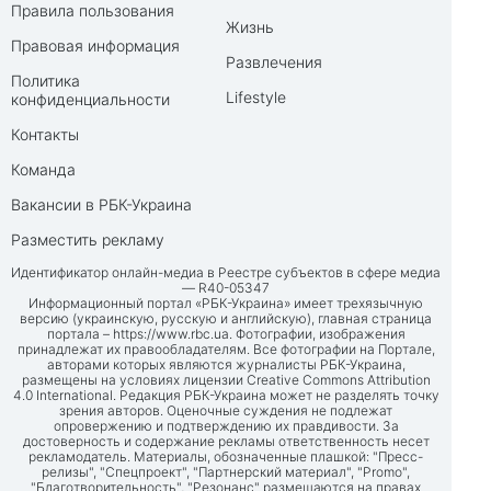
Правила пользования
Жизнь
Правовая информация
Развлечения
Политика
Lifestyle
конфиденциальности
Контакты
Команда
Вакансии в РБК-Украина
Разместить рекламу
Идентификатор онлайн-медиа в Реестре субъектов в сфере медиа
— R40-05347
Информационный портал «РБК-Украина» имеет трехязычную
версию (украинскую, русскую и английскую), главная страница
портала –
https://www.rbc.ua
. Фотографии, изображения
принадлежат их правообладателям. Все фотографии на Портале,
авторами которых являются журналисты РБК-Украина,
размещены на условиях лицензии Creative Commons Attribution
4.0 International. Редакция РБК-Украина может не разделять точку
зрения авторов. Оценочные суждения не подлежат
опровержению и подтверждению их правдивости. За
достоверность и содержание рекламы ответственность несет
рекламодатель. Материалы, обозначенные плашкой: "Пресс-
релизы", "Спецпроект", "Партнерский материал", "Promo",
"Благотворительность", "Резонанс" размещаются на правах