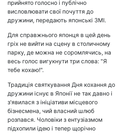
прийнято голосно і публічно
висловлювати свої почуття до
дружини, передають японські ЗМІ.
Для справжнього японця в цей день
гріх не вийти на сцену в столичному
парку, де можна не соромлячись, на
весь голос вигукнути три слова: "Я
тебе кохаю!".
Традиція святкування Дня кохання до
дружини існує в Японії не так давно і
з'явилася з ініціативи місцевого
бізнесмена, чий власний шлюб
розпався. Чоловіки з ентузіазмом
підхопили ідею і тепер щорічно