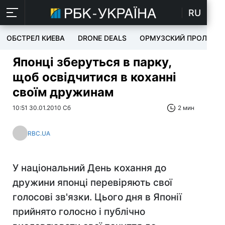
RU
ОБСТРЕЛ КИЕВА
DRONE DEALS
ОРМУЗСКИЙ ПРОЛИВ
Японці зберуться в парку,
щоб освідчитися в коханні
своїм дружинам
10:51 30.01.2010 Сб
2 мин
RBC.UA
У національний День кохання до
дружини японці перевіряють свої
голосові зв'язки. Цього дня в Японії
прийнято голосно і публічно