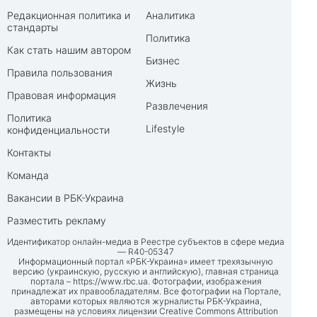
Редакционная политика и
Аналитика
стандарты
Политика
Как стать нашим автором
Бизнес
Правила пользования
Жизнь
Правовая информация
Развлечения
Политика
Lifestyle
конфиденциальности
Контакты
Команда
Вакансии в РБК-Украина
Разместить рекламу
Идентификатор онлайн-медиа в Реестре субъектов в сфере медиа
— R40-05347
Информационный портал «РБК-Украина» имеет трехязычную
версию (украинскую, русскую и английскую), главная страница
портала –
https://www.rbc.ua
. Фотографии, изображения
принадлежат их правообладателям. Все фотографии на Портале,
авторами которых являются журналисты РБК-Украина,
размещены на условиях лицензии Creative Commons Attribution