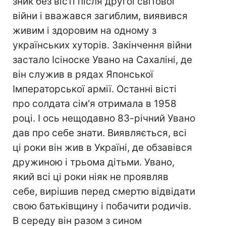
зник без вісті після другої світової
війни і вважався загиблим, виявився
живим і здоровим на одному з
українських хуторів. Закінчення війни
застало Ісіноске Увано на Сахаліні, де
він служив в рядах Японської
Імператорської армії. Останні вісті
про солдата сім'я отримала в 1958
році. І ось нещодавно 83-річний Увано
дав про себе знати. Виявляється, всі
ці роки він жив в Україні, де обзавівся
дружиною і трьома дітьми. Увано,
який всі ці роки ніяк не проявляв
себе, вирішив перед смертю відвідати
свою батьківщину і побачити родичів.
В середу він разом з сином