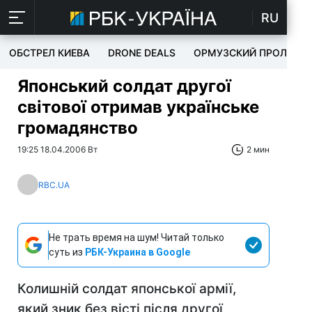
RU
ОБСТРЕЛ КИЕВА
DRONE DEALS
ОРМУЗСКИЙ ПРОЛИВ
Японський солдат другої
світової отримав українське
громадянство
19:25 18.04.2006 Вт
2 мин
RBC.UA
Не трать время на шум! Читай только
суть из
РБК-Украина в Google
Колишній солдат японської армії,
який зник без вісті після другої