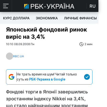
RU
КУРС ДОЛЛАРА
ЭКОНОМИКА
ЛИЧНЫЕ ФИНАНСЫ
T
Японський фондовий ринок
виріс на 3,4%
10:10 08.09.2008 Пн
2 мин
RBC.UA
Не трать время на шум! Читай только
суть из
РБК-Украина в Google
Фондові торги в Японії завершились
зростанням індексу Nikkei на 3,4%,
що стало найзначнішим зростанням