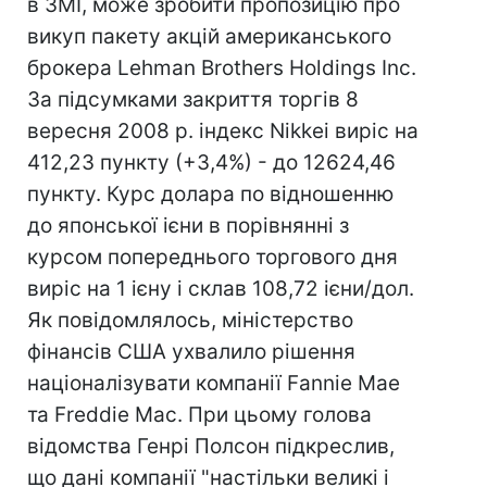
в ЗМІ, може зробити пропозицію про
викуп пакету акцій американського
брокера Lehman Brothers Holdings Inc.
За підсумками закриття торгів 8
вересня 2008 р. індекс Nikkei виріс на
412,23 пункту (+3,4%) - до 12624,46
пункту. Курс долара по відношенню
до японської ієни в порівнянні з
курсом попереднього торгового дня
виріс на 1 ієну і склав 108,72 ієни/дол.
Як повідомлялось, міністерство
фінансів США ухвалило рішення
націоналізувати компанії Fannie Mae
та Freddie Mac. При цьому голова
відомства Генрі Полсон підкреслив,
що дані компанії "настільки великі і