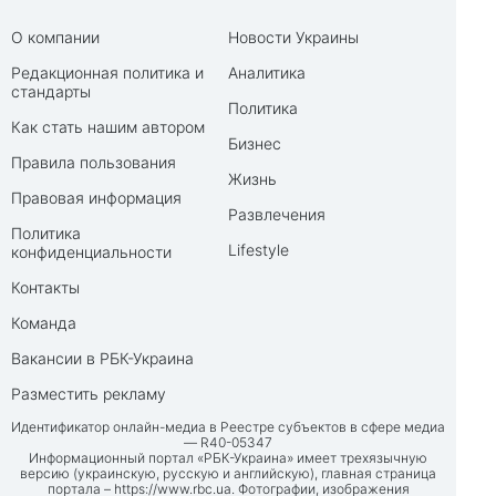
О компании
Новости Украины
Редакционная политика и
Аналитика
стандарты
Политика
Как стать нашим автором
Бизнес
Правила пользования
Жизнь
Правовая информация
Развлечения
Политика
Lifestyle
конфиденциальности
Контакты
Команда
Вакансии в РБК-Украина
Разместить рекламу
Идентификатор онлайн-медиа в Реестре субъектов в сфере медиа
— R40-05347
Информационный портал «РБК-Украина» имеет трехязычную
версию (украинскую, русскую и английскую), главная страница
портала –
https://www.rbc.ua
. Фотографии, изображения