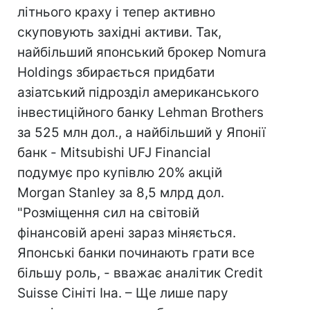
літнього краху і тепер активно
скуповують західні активи. Так,
найбільший японський брокер Nomura
Holdings збирається придбати
азіатський підрозділ американського
інвестиційного банку Lehman Brothers
за 525 млн дол., а найбільший у Японії
банк - Mitsubishi UFJ Financial
подумує про купівлю 20% акцій
Morgan Stanley за 8,5 млрд дол.
"Розміщення сил на світовій
фінансовій арені зараз міняється.
Японські банки починають грати все
більшу роль, - вважає аналітик Credit
Suisse Сініті Іна. – Ще лише пару