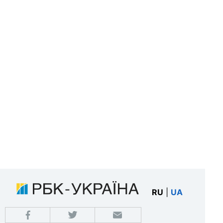
RU
|
UA