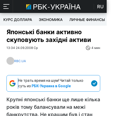
RU
КУРС ДОЛЛАРА
ЭКОНОМИКА
ЛИЧНЫЕ ФИНАНСЫ
T
Японські банки активно
скуповують західні активи
13:34 24.09.2008 Ср
4 мин
RBC.UA
Не трать время на шум! Читай только
суть из
РБК-Украина в Google
Крупні японські банки ще лише кілька
років тому балансували на межі
банкрутства. Не кращим був і стан