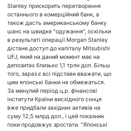
Stanley прискорить перетворення
останнього в комерційний банк, а
також дасть американському банку
шанс на швидке "одужання", оскільки
в результаті операції Morgan Stanley
дістане доступ до капіталу Mitsubishi
UFJ, який на даний момент має на
депозитах близько 1,1 трлн дол. Більш
того, зараз є всі підстави вважати, що
цим японські банки не обмежаться.
За минулий період ц.р. фінансові
інститути Країни висхідного сонця
вже придбали західних активів на
суму 12,5 млрд дол., і цей показник
поки продовжує зростати. "Японські