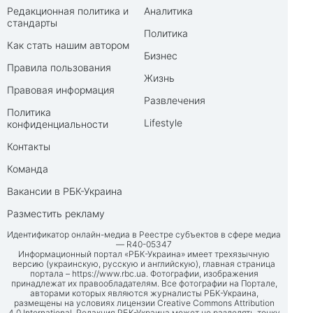
Редакционная политика и
Аналитика
стандарты
Политика
Как стать нашим автором
Бизнес
Правила пользования
Жизнь
Правовая информация
Развлечения
Политика
Lifestyle
конфиденциальности
Контакты
Команда
Вакансии в РБК-Украина
Разместить рекламу
Идентификатор онлайн-медиа в Реестре субъектов в сфере медиа
— R40-05347
Информационный портал «РБК-Украина» имеет трехязычную
версию (украинскую, русскую и английскую), главная страница
портала –
https://www.rbc.ua
. Фотографии, изображения
принадлежат их правообладателям. Все фотографии на Портале,
авторами которых являются журналисты РБК-Украина,
размещены на условиях лицензии Creative Commons Attribution
4.0 International. Редакция РБК-Украина может не разделять точку