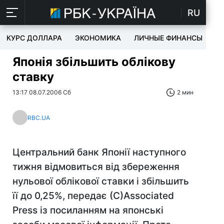
RU
КУРС ДОЛЛАРА
ЭКОНОМИКА
ЛИЧНЫЕ ФИНАНСЫ
T
Японія збільшить облікову
ставку
13:17 08.07.2006 Сб
2 мин
RBC.UA
Центральний банк Японії наступного
тижня відмовиться від збереження
нульової облікової ставки і збільшить
її до 0,25%, передає (С)Associated
Press із посиланням на японські