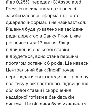
її до 0,25%, передає (С)Associated
Press із посиланням на японські
засоби масової інформації. Проте
джерело інформації не називається.
Рішення буде ухвалено на засіданні
ради директорів Банку Японії, яке
розпочнеться 13 липня. Якщо
підвищення облікової ставки
відбудеться, воно стане першим
протягом останніх 6 років. Ще навесні
Центральний банк Японії почав
переглядати свою кредитно-грошову
політику у бік поетапного підвищення
облікової ставки і скорочення
надмірної готівки в банківській
системі. Це рішення було ухвалено з