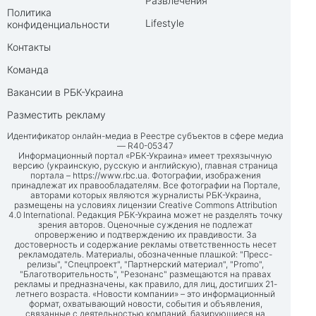
Развлечения
Политика
Lifestyle
конфиденциальности
Контакты
Команда
Вакансии в РБК-Украина
Разместить рекламу
Идентификатор онлайн-медиа в Реестре субъектов в сфере медиа
— R40-05347
Информационный портал «РБК-Украина» имеет трехязычную
версию (украинскую, русскую и английскую), главная страница
портала –
https://www.rbc.ua
. Фотографии, изображения
принадлежат их правообладателям. Все фотографии на Портале,
авторами которых являются журналисты РБК-Украина,
размещены на условиях лицензии Creative Commons Attribution
4.0 International. Редакция РБК-Украина может не разделять точку
зрения авторов. Оценочные суждения не подлежат
опровержению и подтверждению их правдивости. За
достоверность и содержание рекламы ответственность несет
рекламодатель. Материалы, обозначенные плашкой: "Пресс-
релизы", "Спецпроект", "Партнерский материал", "Promo",
"Благотворительность", "Резонанс" размещаются на правах
рекламы и предназначены, как правило, для лиц, достигших 21-
летнего возраста. «Новости компании» – это информационный
формат, охватывающий новости, события и объявления,
связанные с деятельностью компаний, базирующиеся на