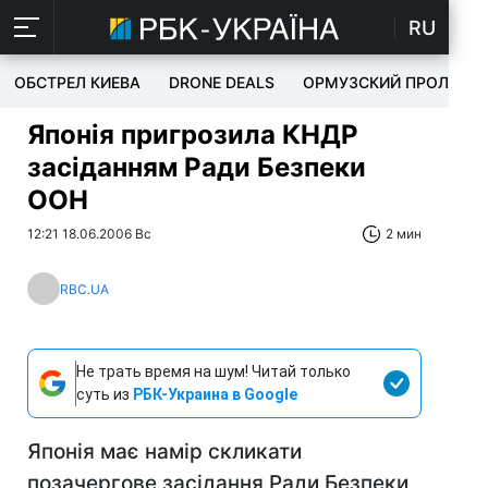
RU
ОБСТРЕЛ КИЕВА
DRONE DEALS
ОРМУЗСКИЙ ПРОЛИВ
Японія пригрозила КНДР
засіданням Ради Безпеки
ООН
12:21 18.06.2006 Вс
2 мин
RBC.UA
Не трать время на шум! Читай только
суть из
РБК-Украина в Google
Японія має намір скликати
позачергове засідання Ради Безпеки