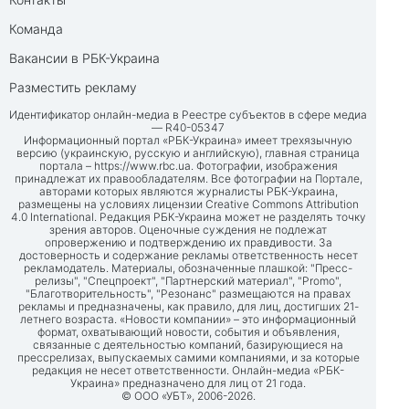
Команда
Вакансии в РБК-Украина
Разместить рекламу
Идентификатор онлайн-медиа в Реестре субъектов в сфере медиа
— R40-05347
Информационный портал «РБК-Украина» имеет трехязычную
версию (украинскую, русскую и английскую), главная страница
портала –
https://www.rbc.ua
. Фотографии, изображения
принадлежат их правообладателям. Все фотографии на Портале,
авторами которых являются журналисты РБК-Украина,
размещены на условиях лицензии Creative Commons Attribution
4.0 International. Редакция РБК-Украина может не разделять точку
зрения авторов. Оценочные суждения не подлежат
опровержению и подтверждению их правдивости. За
достоверность и содержание рекламы ответственность несет
рекламодатель. Материалы, обозначенные плашкой: "Пресс-
релизы", "Спецпроект", "Партнерский материал", "Promo",
"Благотворительность", "Резонанс" размещаются на правах
рекламы и предназначены, как правило, для лиц, достигших 21-
летнего возраста. «Новости компании» – это информационный
формат, охватывающий новости, события и объявления,
связанные с деятельностью компаний, базирующиеся на
прессрелизах, выпускаемых самими компаниями, и за которые
редакция не несет ответственности. Онлайн-медиа «РБК-
Украина» предназначено для лиц от 21 года.
© ООО «УБТ», 2006-2026.