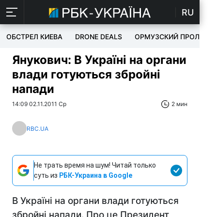
RU
ОБСТРЕЛ КИЕВА
DRONE DEALS
ОРМУЗСКИЙ ПРОЛИВ
Янукович: В Україні на органи
влади готуються збройні
напади
14:09 02.11.2011 Ср
2 мин
RBC.UA
Не трать время на шум! Читай только
суть из
РБК-Украина в Google
В Україні на органи влади готуються
збройні напади. Про це Президент