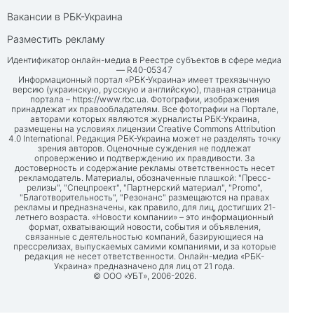
Вакансии в РБК-Украина
Разместить рекламу
Идентификатор онлайн-медиа в Реестре субъектов в сфере медиа
— R40-05347
Информационный портал «РБК-Украина» имеет трехязычную
версию (украинскую, русскую и английскую), главная страница
портала –
https://www.rbc.ua
. Фотографии, изображения
принадлежат их правообладателям. Все фотографии на Портале,
авторами которых являются журналисты РБК-Украина,
размещены на условиях лицензии Creative Commons Attribution
4.0 International. Редакция РБК-Украина может не разделять точку
зрения авторов. Оценочные суждения не подлежат
опровержению и подтверждению их правдивости. За
достоверность и содержание рекламы ответственность несет
рекламодатель. Материалы, обозначенные плашкой: "Пресс-
релизы", "Спецпроект", "Партнерский материал", "Promo",
"Благотворительность", "Резонанс" размещаются на правах
рекламы и предназначены, как правило, для лиц, достигших 21-
летнего возраста. «Новости компании» – это информационный
формат, охватывающий новости, события и объявления,
связанные с деятельностью компаний, базирующиеся на
прессрелизах, выпускаемых самими компаниями, и за которые
редакция не несет ответственности. Онлайн-медиа «РБК-
Украина» предназначено для лиц от 21 года.
© ООО «УБТ», 2006-2026.