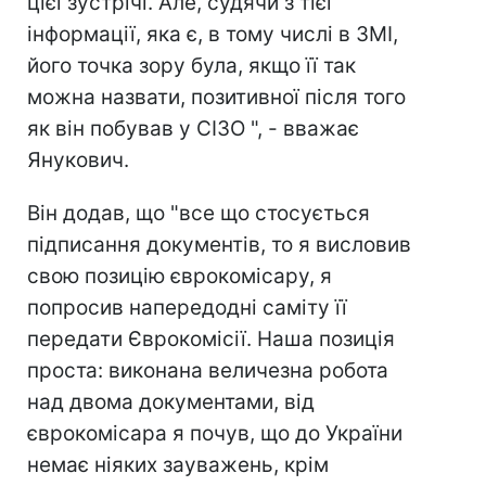
цієї зустрічі. Але, судячи з тієї
інформації, яка є, в тому числі в ЗМІ,
його точка зору була, якщо її так
можна назвати, позитивної після того
як він побував у СІЗО ", - вважає
Янукович.
Він додав, що "все що стосується
підписання документів, то я висловив
свою позицію єврокомісару, я
попросив напередодні саміту її
передати Єврокомісії. Наша позиція
проста: виконана величезна робота
над двома документами, від
єврокомісара я почув, що до України
немає ніяких зауважень, крім