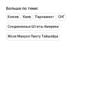
Больше по теме:
Клюев
Киев
Парламент
СНГ
Соединенные Штаты Америки
Жозе Мануэл Пинту Тейшейра