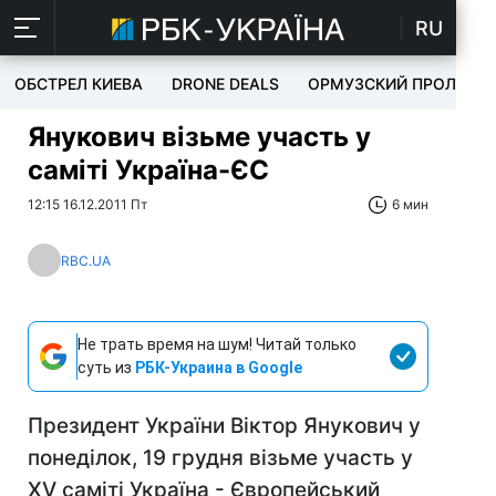
RU
ОБСТРЕЛ КИЕВА
DRONE DEALS
ОРМУЗСКИЙ ПРОЛИВ
Янукович візьме участь у
саміті Україна-ЄС
12:15 16.12.2011 Пт
6 мин
RBC.UA
Не трать время на шум! Читай только
суть из
РБК-Украина в Google
Президент України Віктор Янукович у
понеділок, 19 грудня візьме участь у
XV саміті Україна - Європейський