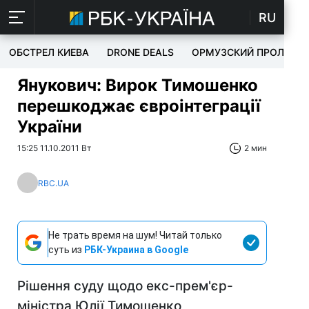
RU
ОБСТРЕЛ КИЕВА
DRONE DEALS
ОРМУЗСКИЙ ПРОЛИВ
Янукович: Вирок Тимошенко
перешкоджає євроінтеграції
України
15:25 11.10.2011 Вт
2 мин
RBC.UA
Не трать время на шум! Читай только
суть из
РБК-Украина в Google
Рішення суду щодо екс-прем'єр-
міністра Юлії Тимошенко