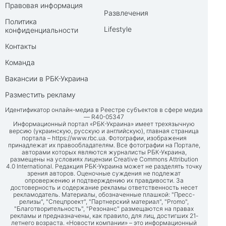
Правовая информация
Развлечения
Политика
Lifestyle
конфиденциальности
Контакты
Команда
Вакансии в РБК-Украина
Разместить рекламу
Идентификатор онлайн-медиа в Реестре субъектов в сфере медиа
— R40-05347
Информационный портал «РБК-Украина» имеет трехязычную
версию (украинскую, русскую и английскую), главная страница
портала –
https://www.rbc.ua
. Фотографии, изображения
принадлежат их правообладателям. Все фотографии на Портале,
авторами которых являются журналисты РБК-Украина,
размещены на условиях лицензии Creative Commons Attribution
4.0 International. Редакция РБК-Украина может не разделять точку
зрения авторов. Оценочные суждения не подлежат
опровержению и подтверждению их правдивости. За
достоверность и содержание рекламы ответственность несет
рекламодатель. Материалы, обозначенные плашкой: "Пресс-
релизы", "Спецпроект", "Партнерский материал", "Promo",
"Благотворительность", "Резонанс" размещаются на правах
рекламы и предназначены, как правило, для лиц, достигших 21-
летнего возраста. «Новости компании» – это информационный