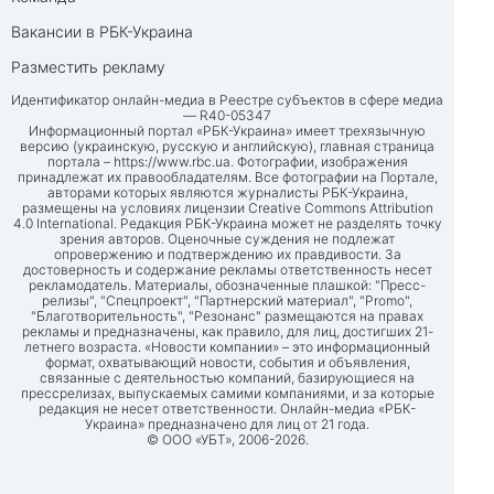
Вакансии в РБК-Украина
Разместить рекламу
Идентификатор онлайн-медиа в Реестре субъектов в сфере медиа
— R40-05347
Информационный портал «РБК-Украина» имеет трехязычную
версию (украинскую, русскую и английскую), главная страница
портала –
https://www.rbc.ua
. Фотографии, изображения
принадлежат их правообладателям. Все фотографии на Портале,
авторами которых являются журналисты РБК-Украина,
размещены на условиях лицензии Creative Commons Attribution
4.0 International. Редакция РБК-Украина может не разделять точку
зрения авторов. Оценочные суждения не подлежат
опровержению и подтверждению их правдивости. За
достоверность и содержание рекламы ответственность несет
рекламодатель. Материалы, обозначенные плашкой: "Пресс-
релизы", "Спецпроект", "Партнерский материал", "Promo",
"Благотворительность", "Резонанс" размещаются на правах
рекламы и предназначены, как правило, для лиц, достигших 21-
летнего возраста. «Новости компании» – это информационный
формат, охватывающий новости, события и объявления,
связанные с деятельностью компаний, базирующиеся на
прессрелизах, выпускаемых самими компаниями, и за которые
редакция не несет ответственности. Онлайн-медиа «РБК-
Украина» предназначено для лиц от 21 года.
© ООО «УБТ», 2006-2026.