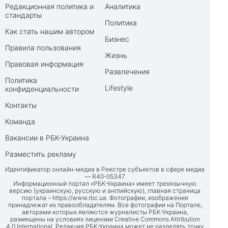
Редакционная политика и
Аналитика
стандарты
Политика
Как стать нашим автором
Бизнес
Правила пользования
Жизнь
Правовая информация
Развлечения
Политика
Lifestyle
конфиденциальности
Контакты
Команда
Вакансии в РБК-Украина
Разместить рекламу
Идентификатор онлайн-медиа в Реестре субъектов в сфере медиа
— R40-05347
Информационный портал «РБК-Украина» имеет трехязычную
версию (украинскую, русскую и английскую), главная страница
портала –
https://www.rbc.ua
. Фотографии, изображения
принадлежат их правообладателям. Все фотографии на Портале,
авторами которых являются журналисты РБК-Украина,
размещены на условиях лицензии Creative Commons Attribution
4.0 International. Редакция РБК-Украина может не разделять точку