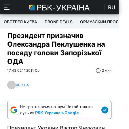
RU
ОБСТРЕЛ КИЕВА
DRONE DEALS
ОРМУЗСКИЙ ПРОЛИВ
Президент призначив
Олександра Пеклушенка на
посаду голови Запорізької
ОДА
17:43 02.11.2011 Ср
2 мин
RBC.UA
Не трать время на шум! Читай только
суть из
РБК-Украина в Google
Президент України Віктор Янукович