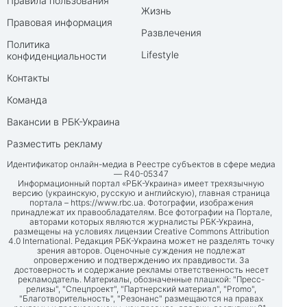
Правила пользования
Жизнь
Правовая информация
Развлечения
Политика
Lifestyle
конфиденциальности
Контакты
Команда
Вакансии в РБК-Украина
Разместить рекламу
Идентификатор онлайн-медиа в Реестре субъектов в сфере медиа
— R40-05347
Информационный портал «РБК-Украина» имеет трехязычную
версию (украинскую, русскую и английскую), главная страница
портала –
https://www.rbc.ua
. Фотографии, изображения
принадлежат их правообладателям. Все фотографии на Портале,
авторами которых являются журналисты РБК-Украина,
размещены на условиях лицензии Creative Commons Attribution
4.0 International. Редакция РБК-Украина может не разделять точку
зрения авторов. Оценочные суждения не подлежат
опровержению и подтверждению их правдивости. За
достоверность и содержание рекламы ответственность несет
рекламодатель. Материалы, обозначенные плашкой: "Пресс-
релизы", "Спецпроект", "Партнерский материал", "Promo",
"Благотворительность", "Резонанс" размещаются на правах