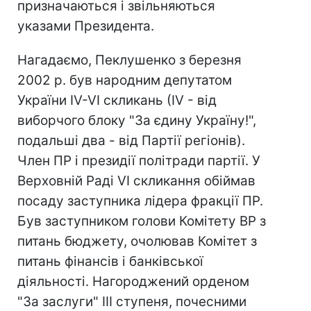
призначаються і звільняються
указами Президента.
Нагадаємо, Пеклушенко з березня
2002 р. був народним депутатом
України ІV-VI скликань (ІV - від
виборчого блоку "За єдину Україну!",
подальші два - від Партії регіонів).
Член ПР і президії політради партії. У
Верховній Раді VI скликання обіймав
посаду заступника лідера фракції ПР.
Був заступником голови Комітету ВР з
питань бюджету, очолював Комітет з
питань фінансів і банківської
діяльності. Нагороджений орденом
"За заслуги" III ступеня, почесними