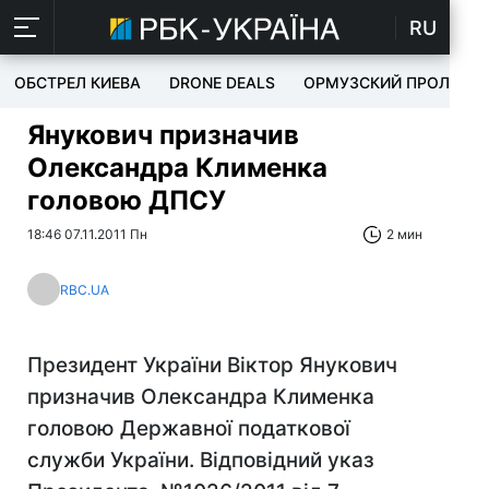
RU
ОБСТРЕЛ КИЕВА
DRONE DEALS
ОРМУЗСКИЙ ПРОЛИВ
Янукович призначив
Олександра Клименка
головою ДПСУ
18:46 07.11.2011 Пн
2 мин
RBC.UA
Президент України Віктор Янукович
призначив Олександра Клименка
головою Державної податкової
служби України. Відповідний указ