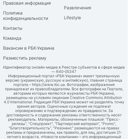
Правовая информация
Развлечения
Политика
Lifestyle
конфиденциальности
Контакты
Команда
Вакансии в РБК-Украина
Разместить рекламу
Идентификатор онлайн-медиа в Реестре субъектов в сфере медиа
— R40-05347
Информационный портал «РБК-Украина» имеет трехязычную
версию (украинскую, русскую и английскую), главная страница
портала –
https://www.rbc.ua
. Фотографии, изображения
принадлежат их правообладателям. Все фотографии на Портале,
авторами которых являются журналисты РБК-Украина,
размещены на условиях лицензии Creative Commons Attribution
4.0 International. Редакция РБК-Украина может не разделять точку
зрения авторов. Оценочные суждения не подлежат
опровержению и подтверждению их правдивости. За
достоверность и содержание рекламы ответственность несет
рекламодатель. Материалы, обозначенные плашкой: "Пресс-
релизы", "Спецпроект", "Партнерский материал", "Promo",
"Благотворительность", "Резонанс" размещаются на правах
рекламы и предназначены, как правило, для лиц, достигших 21-
летнего возраста. «Новости компании» – это информационный