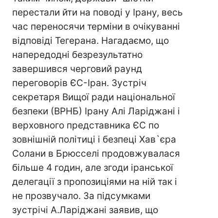
перестали йти на поводі у Ірану, весь
час переносячи терміни в очікуванні
відповіді Тегерана. Нагадаємо, що
напередодні безрезультатно
завершився черговий раунд
переговорів ЄС-Іран. Зустріч
секретаря Вищої ради національної
безпеки (ВРНБ) Ірану Алі Ларіджані і
верховного представника ЄС по
зовнішній політиці і безпеці Хав`єра
Солани в Брюсселі продовжувалася
більше 4 годин, але згоди іранської
делегації з пропозиціями на ній так і
не прозвучало. За підсумками
зустрічі А.Ларіджані заявив, що