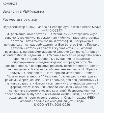
Команда
Вакансии в РБК-Украина
Разместить рекламу
Идентификатор онлайн-медиа в Реестре субъектов в сфере медиа
— R40-05347
Информационный портал «РБК-Украина» имеет трехязычную
версию (украинскую, русскую и английскую), главная страница
портала –
https://www.rbc.ua
. Фотографии, изображения
принадлежат их правообладателям. Все фотографии на Портале,
авторами которых являются журналисты РБК-Украина,
размещены на условиях лицензии Creative Commons Attribution
4.0 International. Редакция РБК-Украина может не разделять точку
зрения авторов. Оценочные суждения не подлежат
опровержению и подтверждению их правдивости. За
достоверность и содержание рекламы ответственность несет
рекламодатель. Материалы, обозначенные плашкой: "Пресс-
релизы", "Спецпроект", "Партнерский материал", "Promo",
"Благотворительность", "Резонанс" размещаются на правах
рекламы и предназначены, как правило, для лиц, достигших 21-
летнего возраста. «Новости компании» – это информационный
формат, охватывающий новости, события и объявления,
связанные с деятельностью компаний, базирующиеся на
прессрелизах, выпускаемых самими компаниями, и за которые
редакция не несет ответственности. Онлайн-медиа «РБК-
Украина» предназначено для лиц от 21 года.
© ООО «УБТ», 2006-2026.