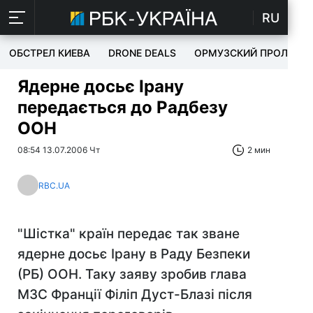
RU
ОБСТРЕЛ КИЕВА
DRONE DEALS
ОРМУЗСКИЙ ПРОЛИВ
Ядерне досьє Ірану
передається до Радбезу
ООН
08:54 13.07.2006 Чт
2 мин
RBC.UA
"Шістка" країн передає так зване
ядерне досьє Ірану в Раду Безпеки
(РБ) ООН. Таку заяву зробив глава
МЗС Франції Філіп Дуст-Блазі після