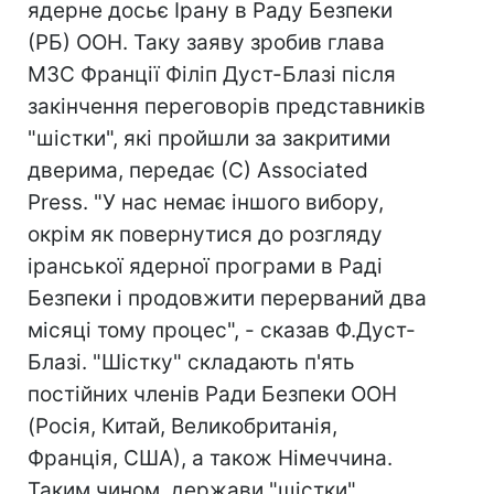
ядерне досьє Ірану в Раду Безпеки
(РБ) ООН. Таку заяву зробив глава
МЗС Франції Філіп Дуст-Блазі після
закінчення переговорів представників
"шістки", які пройшли за закритими
дверима, передає (С) Associated
Press. "У нас немає іншого вибору,
окрім як повернутися до розгляду
іранської ядерної програми в Раді
Безпеки і продовжити перерваний два
місяці тому процес", - сказав Ф.Дуст-
Блазі. "Шістку" складають п'ять
постійних членів Ради Безпеки ООН
(Росія, Китай, Великобританія,
Франція, США), а також Німеччина.
Таким чином, держави "шістки"