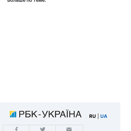
Больше по теме:
RU
|
UA