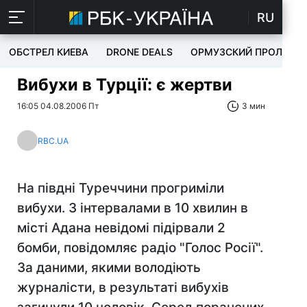
RU
ОБСТРЕЛ КИЕВА
DRONE DEALS
ОРМУЗСКИЙ ПРОЛИВ
Вибухи в Турції: є жертви
16:05 04.08.2006 Пт
3 мин
RBC.UA
На півдні Туреччини прогриміли
вибухи. З інтервалами в 10 хвилин в
місті Адана невідомі підірвали 2
бомби, повідомляє радіо "Голос Росії".
За даними, якими володіють
журналісти, в результаті вибухів