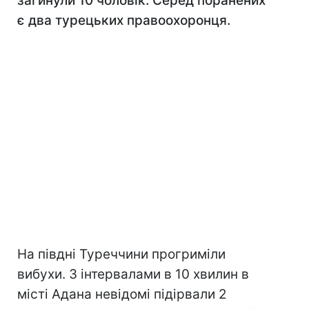
загинули 10 чоловік. Серед поранених
є два турецьких правоохоронця.
На півдні Туреччини прогриміли
вибухи. З інтервалами в 10 хвилин в
місті Адана невідомі підірвали 2