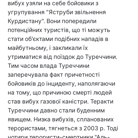
вибух узяли на себе бойовики з
угрупування "Яструби звільнення
Курдистану". Вони попередили
потенційних туристів, що ті можуть
стати об'єктами подібних нападів в
майбутньому, і закликали їх
утриматися від поїздок до Туреччини.
Тим часом влада Туреччини
заперечувала факт причетності
бойовиків до інциденту, наполягаючи
на тому, що причиною смерті людей
став вибух газової каністри. Теракти
Туреччини давно стали буденним
явищем. Низка вибухів, спланованих
терористами, тягнеться з 2003 р. Тоді
чотири терористи-смертники "Аль-