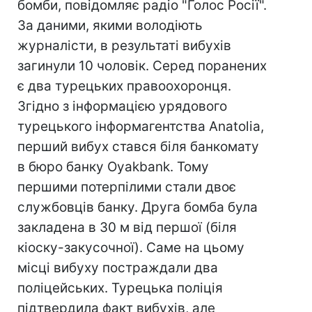
бомби, повідомляє радіо "Голос Росії".
За даними, якими володіють
журналісти, в результаті вибухів
загинули 10 чоловік. Серед поранених
є два турецьких правоохоронця.
Згідно з інформацією урядового
турецького інформагентства Anatolia,
перший вибух стався біля банкомату
в бюро банку Oyakbank. Тому
першими потерпілими стали двоє
службовців банку. Друга бомба була
закладена в 30 м від першої (біля
кіоску-закусочної). Саме на цьому
місці вибуху постраждали два
поліцейських. Турецька поліція
підтвердила факт вибухів, але