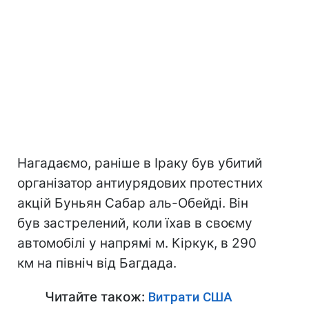
Нагадаємо, раніше в Іраку був убитий
організатор антиурядових протестних
акцій Бун
ьян Сабар аль-Обейді. Він
був застрелений, коли їхав в своєму
автомобілі у напрямі м. Кіркук, в 290
км на північ від Багдада.
Читайте також:
Витрати США