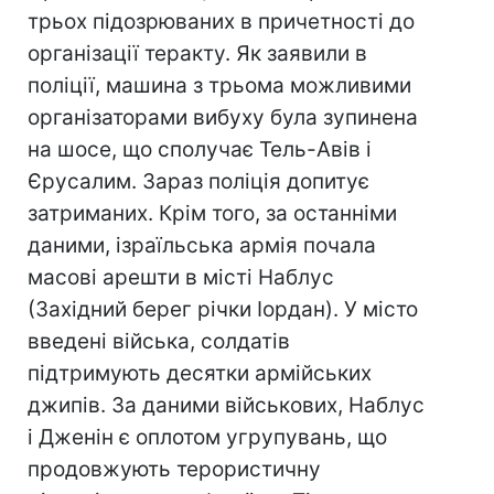
трьох підозрюваних в причетності до
організації теракту. Як заявили в
поліції, машина з трьома можливими
організаторами вибуху була зупинена
на шосе, що сполучає Тель-Авів і
Єрусалим. Зараз поліція допитує
затриманих. Крім того, за останніми
даними, ізраїльська армія почала
масові арешти в місті Наблус
(Західний берег річки Іордан). У місто
введені війська, солдатів
підтримують десятки армійських
джипів. За даними військових, Наблус
і Дженін є оплотом угрупувань, що
продовжують терористичну