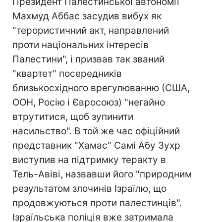
Президент Палестинської автономії
Махмуд Аббас засудив вибух як
"терористичний акт, направлений
проти національних інтересів
Палестини", і призвав так званий
"квартет" посередників
близькосхідного врегулюванню (США,
ООН, Росію і Євросоюз) "негайно
втрутитися, щоб зупинити
насильство". В той же час офіційний
представник "Хамас" Самі Абу Зухр
виступив на підтримку теракту в
Тель-Авіві, назвавши його "природним
результатом злочинів Ізраїлю, що
продовжуються проти палестинців".
Ізраїльська поліція вже затримала