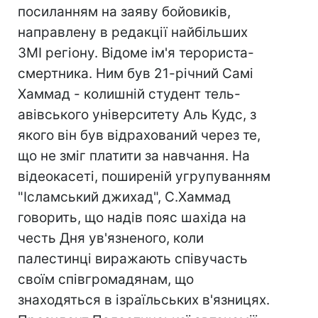
посиланням на заяву бойовиків,
направлену в редакції найбільших
ЗМІ регіону. Відоме ім'я терориста-
смертника. Ним був 21-річний Самі
Хаммад - колишній студент тель-
авівського університету Аль Кудс, з
якого він був відрахований через те,
що не зміг платити за навчання. На
відеокасеті, поширеній угрупуванням
"Ісламський джихад", С.Хаммад
говорить, що надів пояс шахіда на
честь Дня ув'язненого, коли
палестинці виражають співучасть
своїм співгромадянам, що
знаходяться в ізраїльських в'язницях.