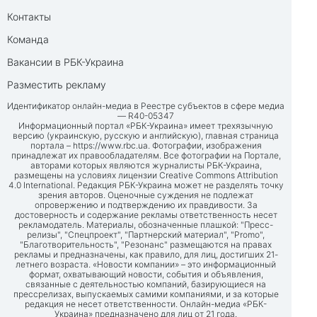
Контакты
Команда
Вакансии в РБК-Украина
Разместить рекламу
Идентификатор онлайн-медиа в Реестре субъектов в сфере медиа
— R40-05347
Информационный портал «РБК-Украина» имеет трехязычную
версию (украинскую, русскую и английскую), главная страница
портала –
https://www.rbc.ua
. Фотографии, изображения
принадлежат их правообладателям. Все фотографии на Портале,
авторами которых являются журналисты РБК-Украина,
размещены на условиях лицензии Creative Commons Attribution
4.0 International. Редакция РБК-Украина может не разделять точку
зрения авторов. Оценочные суждения не подлежат
опровержению и подтверждению их правдивости. За
достоверность и содержание рекламы ответственность несет
рекламодатель. Материалы, обозначенные плашкой: "Пресс-
релизы", "Спецпроект", "Партнерский материал", "Promo",
"Благотворительность", "Резонанс" размещаются на правах
рекламы и предназначены, как правило, для лиц, достигших 21-
летнего возраста. «Новости компании» – это информационный
формат, охватывающий новости, события и объявления,
связанные с деятельностью компаний, базирующиеся на
прессрелизах, выпускаемых самими компаниями, и за которые
редакция не несет ответственности. Онлайн-медиа «РБК-
Украина» предназначено для лиц от 21 года.