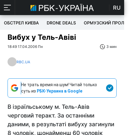
RU
ОБСТРЕЛ КИЕВА
DRONE DEALS
ОРМУЗСКИЙ ПРОЛИВ
Вибух у Тель-Авіві
18:49 17.04.2006 Пн
3 мин
RBC.UA
Не трать время на шум! Читай только
суть из
РБК-Украина в Google
В ізраїльському м. Тель-Авів
черговий теракт. За останніми
даними, в результаті вибуху загинули
8 чоловік, щонайменш 60 чоловік