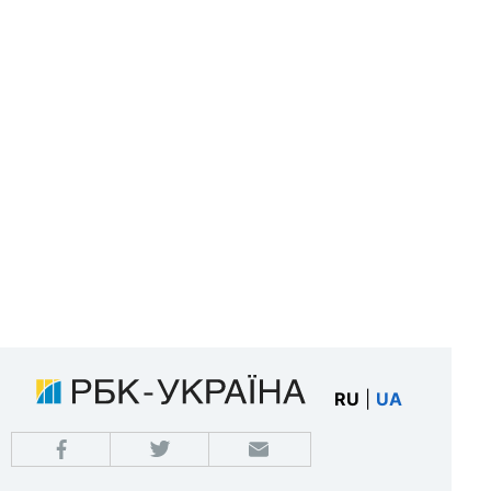
RU
|
UA