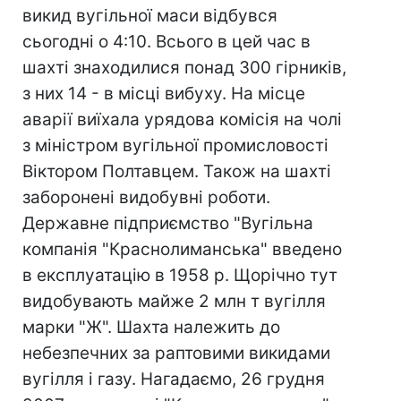
викид вугільної маси відбувся
сьогодні о 4:10. Всього в цей час в
шахті знаходилися понад 300 гірників,
з них 14 - в місці вибуху. На місце
аварії виїхала урядова комісія на чолі
з міністром вугільної промисловості
Віктором Полтавцем. Також на шахті
заборонені видобувні роботи.
Державне підприємство "Вугільна
компанія "Краснолиманська" введено
в експлуатацію в 1958 р. Щорічно тут
видобувають майже 2 млн т вугілля
марки "Ж". Шахта належить до
небезпечних за раптовими викидами
вугілля і газу. Нагадаємо, 26 грудня