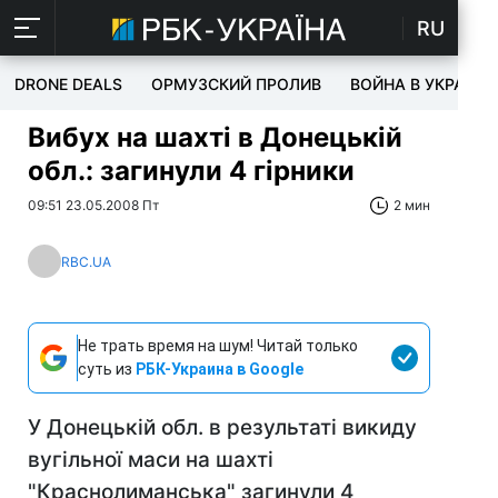
RU
DRONE DEALS
ОРМУЗСКИЙ ПРОЛИВ
ВОЙНА В УКРАИНЕ
Вибух на шахті в Донецькій
обл.: загинули 4 гірники
09:51 23.05.2008 Пт
2 мин
RBC.UA
Не трать время на шум! Читай только
суть из
РБК-Украина в Google
У Донецькій обл. в результаті викиду
вугільної маси на шахті
"Краснолиманська" загинули 4