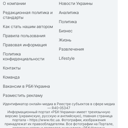
О компании
Новости Украины
Редакционная политика и
Аналитика
стандарты
Политика
Как стать нашим автором
Бизнес
Правила пользования
Жизнь
Правовая информация
Развлечения
Политика
Lifestyle
конфиденциальности
Контакты
Команда
Вакансии в РБК-Украина
Разместить рекламу
Идентификатор онлайн-медиа в Реестре субъектов в сфере медиа
— R40-05347
Информационный портал «РБК-Украина» имеет трехязычную
версию (украинскую, русскую и английскую), главная страница
портала –
https://www.rbc.ua
. Фотографии, изображения
принадлежат их правообладателям. Все фотографии на Портале,
авторами которых являются журналисты РБК-Украина,