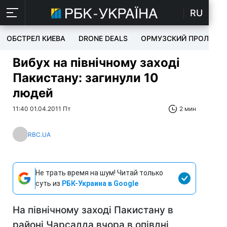
RU
ОБСТРЕЛ КИЕВА
DRONE DEALS
ОРМУЗСКИЙ ПРОЛИВ
Вибух на північному заході
Пакистану: загинули 10
людей
11:40 01.04.2011 Пт
2 мин
RBC.UA
Не трать время на шум! Читай только
суть из
РБК-Украина в Google
На північному заході Пакистану в
районі Чарсадда вчора в опівдні