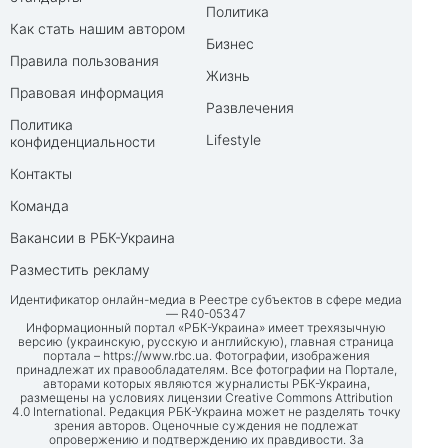
Политика
Как стать нашим автором
Бизнес
Правила пользования
Жизнь
Правовая информация
Развлечения
Политика
Lifestyle
конфиденциальности
Контакты
Команда
Вакансии в РБК-Украина
Разместить рекламу
Идентификатор онлайн-медиа в Реестре субъектов в сфере медиа
— R40-05347
Информационный портал «РБК-Украина» имеет трехязычную
версию (украинскую, русскую и английскую), главная страница
портала –
https://www.rbc.ua
. Фотографии, изображения
принадлежат их правообладателям. Все фотографии на Портале,
авторами которых являются журналисты РБК-Украина,
размещены на условиях лицензии Creative Commons Attribution
4.0 International. Редакция РБК-Украина может не разделять точку
зрения авторов. Оценочные суждения не подлежат
опровержению и подтверждению их правдивости. За