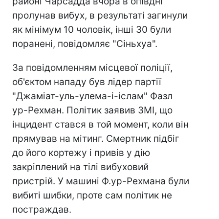
районі Чарсадда вчора в опівдні
пролунав вибух, в результаті загинули
як мінімум 10 чоловік, інші 30 були
поранені, повідомляє "Сіньхуа".
За повідомленням місцевої поліції,
об'єктом нападу був лідер партії
"Джаміат-уль-улема-і-іслам" Фазл
ур-Рехман. Політик заявив ЗМІ, що
інцидент стався в той момент, коли він
прямував на мітинг. Смертник підбіг
до його кортежу і привів у дію
закріплений на тілі вибуховий
пристрій. У машині Ф.ур-Рехмана були
вибиті шибки, проте сам політик не
постраждав.