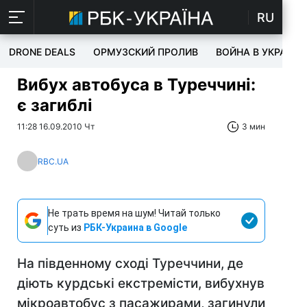
RU
DRONE DEALS
ОРМУЗСКИЙ ПРОЛИВ
ВОЙНА В УКРАИНЕ
Вибух автобуса в Туреччині:
є загиблі
11:28 16.09.2010 Чт
3 мин
RBC.UA
Не трать время на шум! Читай только
суть из
РБК-Украина в Google
На південному сході Туреччини, де
діють курдські екстремісти, вибухнув
мікроавтобус з пасажирами, загинули