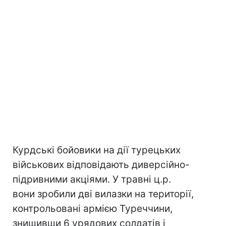
Курдські бойовики на дії турецьких
військових відповідають диверсійно-
підривними акціями. У травні ц.р.
вони зробили дві вилазки на території,
контрольовані армією Туреччини,
знищивши 6 урядових солдатів і