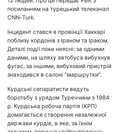
12 людей. Про це передає РБК з
посиланням на турецький телеканал
CNN-Turk.
Інцидент стався в провінції Хаккарі
поблизу кордонів з Іраном та Іраком.
Деталі події поки неясні: за одними
даними, на шляху автобуса вибухнув
фугас, за іншими, вибуховий пристрій
знаходився в салоні "маршрутки".
Курдські сепаратисти ведуть
боротьбу з урядом Туреччини з 1984
р. Курдська робоча партія (КРП)
домагається створення незалежної
держави курдів, в яке, за їхнім
задумом, повинна увійти південно-